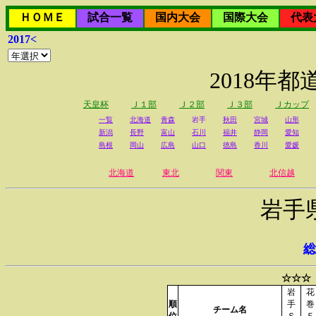
ＨＯＭＥ
試合一覧
国内大会
国際大会
代表
2017<
2018年
天皇杯
Ｊ１部
Ｊ２部
Ｊ３部
Ｊカップ
一覧
北海道
青森
岩手
秋田
宮城
山形
新潟
長野
富山
石川
福井
静岡
愛知
島根
岡山
広島
山口
徳島
香川
愛媛
北海道
東北
関東
北信越
岩手
総
☆☆☆
岩
花
順
手
巻
チーム名