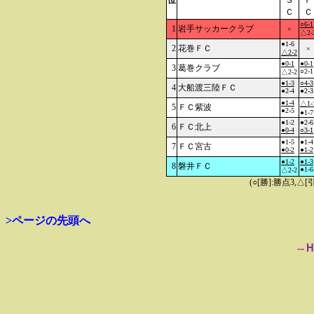
位
Ｓ
Ｆ
Ｃ
Ｃ
○6-1
1
岩手サッカークラブ
×
△2-
●1-6
2
花巻ＦＣ
×
△2-2
●0-1
●0-1
3
葛巻クラブ
○2-1
△2-2
●1-3
○4-3
4
大船渡三陸ＦＣ
●2-4
●2-3
●1-4
△1-
5
ＦＣ紫波
●2-5
●1-7
●1-2
●2-6
6
ＦＣ北上
●0-4
○3-1
●1-5
●1-4
7
ＦＣ宮古
●0-2
●1-2
●1-2
●1-3
8
磐井ＦＣ
●1-6
△2-2
(○[勝]:勝点3,
>ページの先頭へ
--