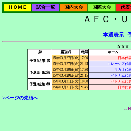
ＨＯＭＥ
試合一覧
国内大会
国際大会
代表
ＡＦＣ・Ｕ
本選表示
☆☆☆
節
開催日
時間
ホーム
15年03月27日(金)
17:00
日本代表
予選I組第1戦
15年03月27日(金)
21:45
マレーシア代表(
15年03月29日(日)
17:30
マカオ代表
予選I組第2戦
15年03月29日(日)
21:15
ベトナム代表
15年03月31日(火)
18:00
ベトナム代表
予選I組第3戦
15年03月31日(火)
21:45
日本代表
>ページの先頭へ
--