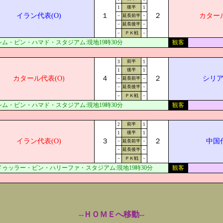
後半
1
1
イラン代表(O)
１
２
カタール
－
延長前半
－
－
延長後半
－
－
ＰＫ戦
－
シム・ビン・ハマド・スタジアム:現地19時30分
観客
前半
3
1
後半
1
1
カタール代表(O)
４
２
シリア
－
延長前半
－
－
延長後半
－
－
ＰＫ戦
－
シム・ビン・ハマド・スタジアム:現地19時30分
観客
前半
2
1
後半
1
1
イラン代表(O)
３
２
中国代
－
延長前半
－
－
延長後半
－
－
ＰＫ戦
－
ドゥッラー・ビン・ハリーファ・スタジアム:現地19時30分
観客
--ＨＯＭＥへ移動--