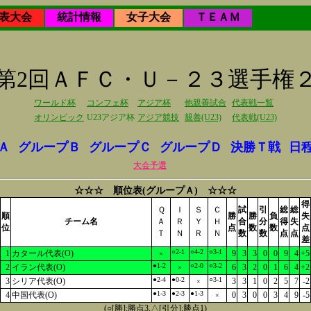
表大会
統計情報
女子大会
ＴＥＡＭ
6年第2回ＡＦＣ・Ｕ－２３選手権
ワールド杯
コンフェ杯
アジア杯
他親善試合
代表戦一覧
オリンピック
U23アジア杯
アジア競技
親善(U23)
代表戦(U23)
Ａ
グループＢ
グループＣ
グループＤ
決勝Ｔ戦
日
大会予選
☆☆☆ 順位表(グループＡ) ☆☆☆
得
Ｑ
Ｉ
Ｓ
Ｃ
試
引
総
総
順
勝
勝
負
失
チーム名
Ａ
Ｒ
Ｙ
Ｈ
合
分
得
失
位
点
数
数
点
Ｔ
Ｎ
Ｒ
Ｎ
数
数
点
点
差
○2-1
○4-2
○3-1
1
カタール代表(O)
9
3
3
0
0
9
4
+5
×
●1-2
○2-0
○3-2
2
イラン代表(O)
6
3
2
0
1
6
4
+2
×
●2-4
●0-2
○3-1
3
シリア代表(O)
3
3
1
0
2
5
7
-2
×
●1-3
●2-3
●1-3
4
中国代表(O)
0
3
0
0
3
4
9
-5
×
(○[勝]:勝点3,△[引分]:勝点1)