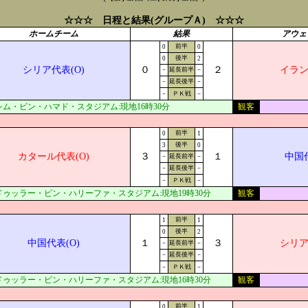
☆☆☆ 日程と結果(グループＡ) ☆☆☆
ホームチーム
結果
アウェ
前半
0
0
後半
0
2
シリア代表(O)
０
２
イラン
－
延長前半
－
－
延長後半
－
－
ＰＫ戦
－
シム・ビン・ハマド・スタジアム:現地16時30分
観客
前半
0
1
後半
3
0
カタール代表(O)
３
１
中国代
－
延長前半
－
－
延長後半
－
－
ＰＫ戦
－
ドゥッラー・ビン・ハリーファ・スタジアム:現地19時30分
観客
前半
1
1
後半
0
2
中国代表(O)
１
３
シリア
－
延長前半
－
－
延長後半
－
－
ＰＫ戦
－
ドゥッラー・ビン・ハリーファ・スタジアム:現地16時30分
観客
前半
0
1