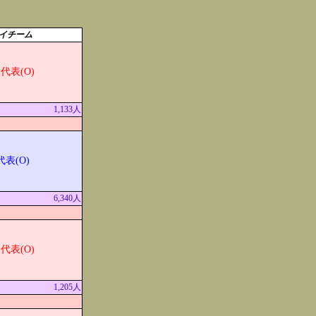
イチーム
代表(O)
1,133人
表(O)
6,340人
代表(O)
1,205人