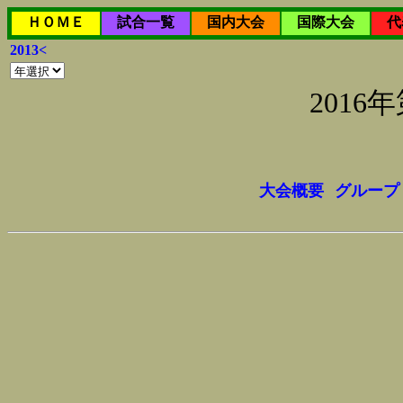
ＨＯＭＥ
試合一覧
国内大会
国際大会
代
2013<
201
大会概要
グループ