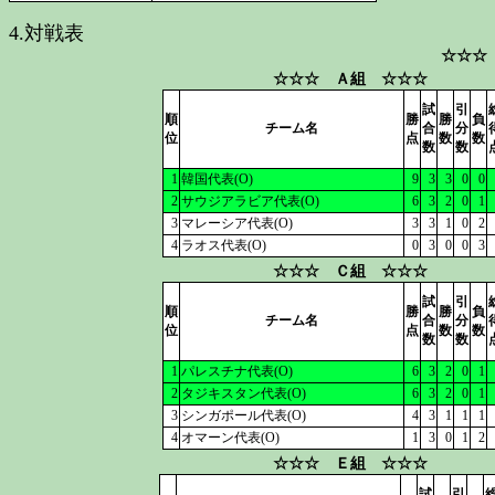
4.対戦表
☆☆☆
☆☆☆ Ａ組 ☆☆☆
試
引
順
勝
勝
負
チーム名
合
分
位
点
数
数
数
数
1
韓国代表(O)
9
3
3
0
0
2
サウジアラビア代表(O)
6
3
2
0
1
3
マレーシア代表(O)
3
3
1
0
2
4
ラオス代表(O)
0
3
0
0
3
☆☆☆ Ｃ組 ☆☆☆
試
引
順
勝
勝
負
チーム名
合
分
位
点
数
数
数
数
1
パレスチナ代表(O)
6
3
2
0
1
2
タジキスタン代表(O)
6
3
2
0
1
3
シンガポール代表(O)
4
3
1
1
1
4
オマーン代表(O)
1
3
0
1
2
☆☆☆ Ｅ組 ☆☆☆
試
引