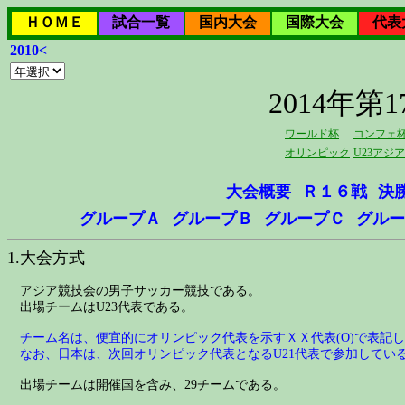
ＨＯＭＥ
試合一覧
国内大会
国際大会
代表
2010<
2014年
ワールド杯
コンフェ
オリンピック
U23アジ
大会概要
Ｒ１６戦
決
グループＡ
グループＢ
グループＣ
グルー
1.大会方式
アジア競技会の男子サッカー競技である。
出場チームはU23代表である。
チーム名は、便宜的にオリンピック代表を示すＸＸ代表(O)で表記
なお、日本は、次回オリンピック代表となるU21代表で参加してい
出場チームは開催国を含み、29チームである。