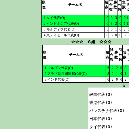
順
勝
勝
負
チーム名
合
分
位
点
数
数
数
数
1
タイ代表(O)
9
3
3
0
0
1
2
インドネシア代表(O)
6
3
2
0
1
1
3
モルディブ代表(O)
3
3
1
0
2
4
東ティモール代表(O)
0
3
0
0
3
☆☆☆ Ｇ組 ☆☆☆
試
引
順
勝
勝
負
チーム名
合
分
位
点
数
数
数
数
1
ヨルダン代表(O)
6
2
2
0
0
2
アラブ首長国連邦代表(O)
3
2
1
0
1
3
インド代表(O)
0
2
0
0
2
☆ 
韓国代表(O)

香港代表(O)

パレスチナ代表(O)

日本代表(O)

タイ代表(O)
