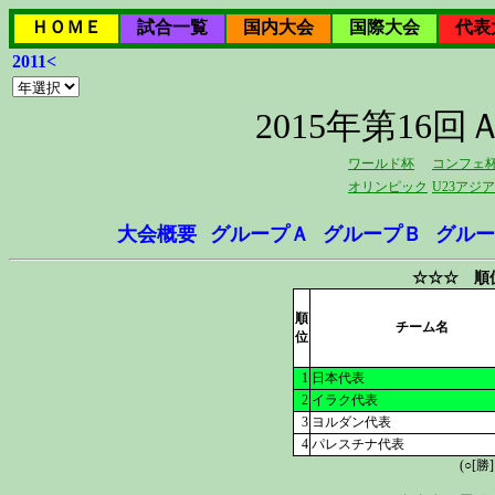
ＨＯＭＥ
試合一覧
国内大会
国際大会
代表
2011<
2015年第1
ワールド杯
コンフェ
オリンピック
U23アジ
大会概要
グループＡ
グループＢ
グルー
☆☆☆ 順
順
チーム名
位
1
日本代表
2
イラク代表
3
ヨルダン代表
4
パレスチナ代表
(○[勝