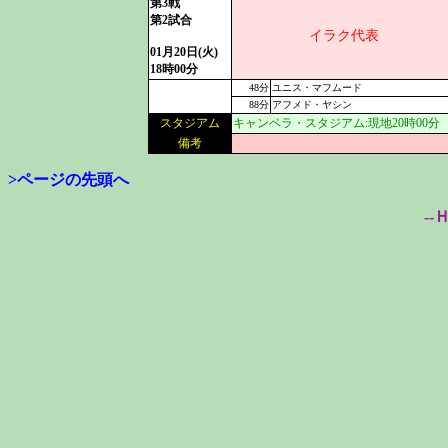
第3戦
第2試合
イラク代表
01月20日(火)
18時00分
48分
ユニス・マフムード
88分
アフメド・ヤシン
スタジアム
キャンベラ・スタジアム:現地20時00分
備考
>ページの先頭へ
--