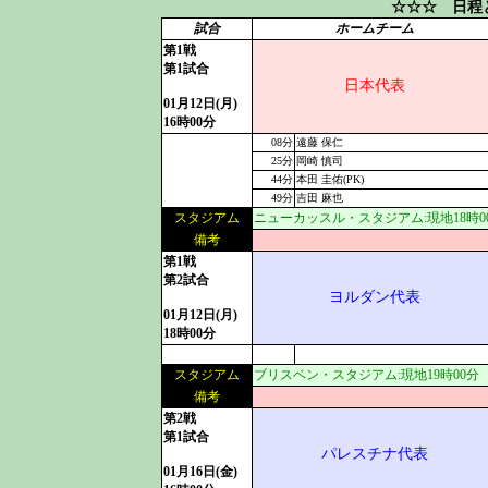
☆☆☆ 日程
試合
ホームチーム
第1戦
第1試合
日本代表
01月12日(月)
16時00分
08分
遠藤 保仁
25分
岡崎 慎司
44分
本田 圭佑(PK)
49分
吉田 麻也
スタジアム
ニューカッスル・スタジアム:現地18時0
備考
第1戦
第2試合
ヨルダン代表
01月12日(月)
18時00分
スタジアム
ブリスベン・スタジアム:現地19時00分
備考
第2戦
第1試合
パレスチナ代表
01月16日(金)