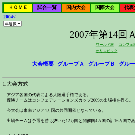
ＨＯＭＥ
試合一覧
国内大会
国際大会
代表
2004<
2007年第1
ワールド杯
コンフェ
オリンピック
大会概要
グループＡ
グループＢ
グルー
1.大会方式
アジア各国の代表による大陸選手権である。
優勝チームはコンフェデレーションズカップ2009の出場権を得る。
今大会は東南アジア4カ国の共同開催となっている。
出場チームは予選を勝ち抜いた12カ国と開催国4カ国の計16カ国で