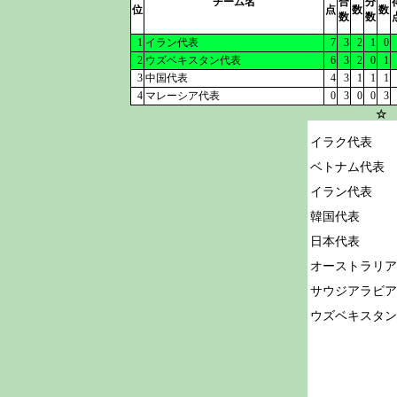
チーム名
合
分
位
点
数
数
数
数
1
イラン代表
7
3
2
1
0
2
ウズベキスタン代表
6
3
2
0
1
3
中国代表
4
3
1
1
1
4
マレーシア代表
0
3
0
0
3
☆ 
イラク代表

ベトナム代表

イラン代表

韓国代表

日本代表

オーストラリア
サウジアラビア