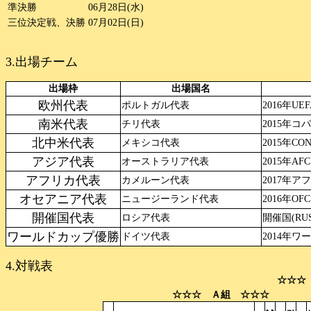
準決勝
06月28日(水)
三位決定戦、決勝
07月02日(日)
3.出場チーム
出場枠
出場国名
欧州代表
ポルトガル代表
2016年U
南米代表
チリ代表
2015年コ
北中米代表
メキシコ代表
2015年C
アジア代表
オーストラリア代表
2015年A
アフリカ代表
カメルーン代表
2017年
オセアニア代表
ニュージーランド代表
2016年O
開催国代表
ロシア代表
開催国(RUS
ワールドカップ優勝
ドイツ代表
2014年ワ
4.対戦表
☆☆☆
☆☆☆ Ａ組 ☆☆☆