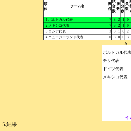
試
引
順
勝
勝
負
チーム名
合
分
位
点
数
数
数
数
1
ポルトガル代表
7
3
2
1
0
2
メキシコ代表
7
3
2
1
0
3
ロシア代表
3
3
1
0
2
4
ニュージーランド代表
0
3
0
0
3
☆ 
ポルトガル代表
チリ代表

ドイツ代表

イ
5.結果