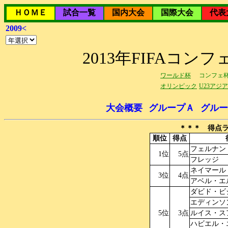
ＨＯＭＥ
試合一覧
国内大会
国際大会
代表
2009<
2013年FIFAコ
ワールド杯
コンフェ
オリンピック
U23アジ
大会概要
グループＡ
グルー
＊＊＊ 得点ラ
順位
得点
フェルナン
1位
5点
フレッジ
ネイマール
3位
4点
アベル・エ
ダビド・ビ
エディンソ
5位
3点
ルイス・ス
ハビエル・