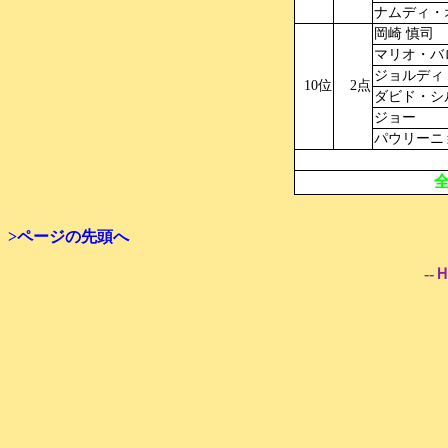
ナムディ・
岡崎 慎司
マリオ・バ
ジョルディ
10位
2点
ダビド・シ
ジョー
パウリーニ
>ページの先頭へ
--