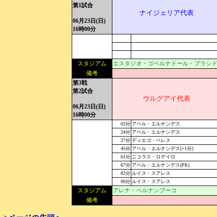
第1試合
ナイジェリア代表
06月23日(日)
16時00分
スタジアム
エスタジオ・ゴベルナドール・プラシ
備考
第3戦
第2試合
ウルグアイ代表
06月23日(日)
16時00分
02分
アベル・エルナンデス
24分
アベル・エルナンデス
27分
ディエゴ・ペレス
45分
アベル・エルナンデス[+1分]
61分
ニコラス・ロデイロ
67分
アベル・エルナンデス(PK)
82分
ルイス・スアレス
90分
ルイス・スアレス
スタジアム
アレナ・ペルナンブーコ
備考