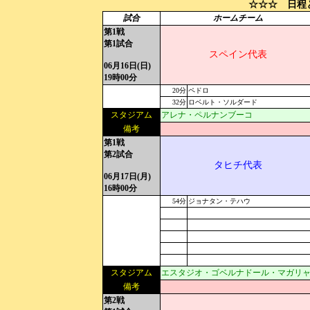
☆☆☆ 日程
試合
ホームチーム
第1戦
第1試合
スペイン代表
06月16日(日)
19時00分
20分
ペドロ
32分
ロベルト・ソルダード
スタジアム
アレナ・ペルナンブーコ
備考
第1戦
第2試合
タヒチ代表
06月17日(月)
16時00分
54分
ジョナタン・テハウ
スタジアム
エスタジオ・ゴベルナドール・マガリ
備考
第2戦