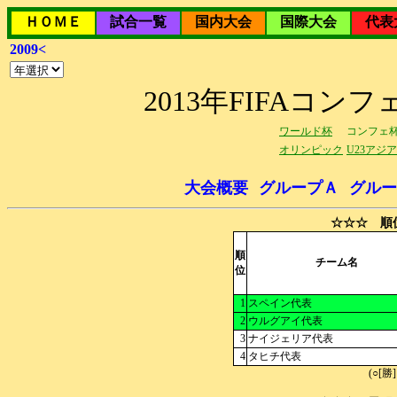
ＨＯＭＥ
試合一覧
国内大会
国際大会
代表
2009<
2013年FIFAコ
ワールド杯
コンフェ
オリンピック
U23アジ
大会概要
グループＡ
グルー
☆☆☆ 順
順
チーム名
位
1
スペイン代表
2
ウルグアイ代表
3
ナイジェリア代表
4
タヒチ代表
(○[勝