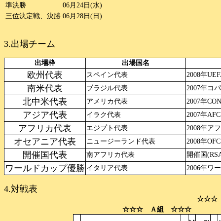
準決勝
06月24日(水)
三位決定戦、決勝
06月28日(日)
3.出場チーム
出場枠
出場国名
欧州代表
スペイン代表
2008年U
南米代表
ブラジル代表
2007年コ
北中米代表
アメリカ代表
2007年C
アジア代表
イラク代表
2007年A
アフリカ代表
エジプト代表
2008年ア
オセアニア代表
ニュージーランド代表
2008年O
開催国代表
南アフリカ代表
開催国(RSA
ワールドカップ優勝
イタリア代表
2006年ワ
4.対戦表
☆☆☆
☆☆☆ Ａ組 ☆☆☆