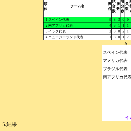
試
引
順
勝
勝
負
チーム名
合
分
位
点
数
数
数
数
1
スペイン代表
9
3
3
0
0
2
南アフリカ代表
4
3
1
1
1
3
イラク代表
2
3
0
2
1
4
ニュージーランド代表
1
3
0
1
2
☆ 
スペイン代表

アメリカ代表

ブラジル代表

イ
5.結果