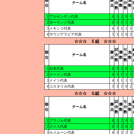
順
勝
勝
負
チーム名
合
分
位
点
数
数
数
数
1
アルゼンチン代表
6
3
2
0
1
2
ポーランド代表
4
3
1
1
1
3
メキシコ代表
4
3
1
1
1
4
サウジアラビア代表
3
3
1
0
2
☆☆☆ Ｅ組 ☆☆☆
試
引
順
勝
勝
負
チーム名
合
分
位
点
数
数
数
数
1
日本代表
6
3
2
0
1
2
スペイン代表
4
3
1
1
1
3
ドイツ代表
4
3
1
1
1
4
コスタリカ代表
3
3
1
0
2
☆☆☆ Ｇ組 ☆☆☆
試
引
順
勝
勝
負
チーム名
合
分
位
点
数
数
数
数
1
ブラジル代表
6
3
2
0
1
2
スイス代表
6
3
2
0
1
3
カメルーン代表
4
3
1
1
1