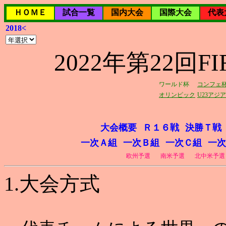
ＨＯＭＥ
試合一覧
国内大会
国際大会
代表
2018<
2022年第22回
ワールド杯
コンフェ
オリンピック
U23アジ
大会概要
Ｒ１６戦
決勝Ｔ戦
一次Ａ組
一次Ｂ組
一次Ｃ組
一次
欧州予選
南米予選
北中米予選
1.大会方式