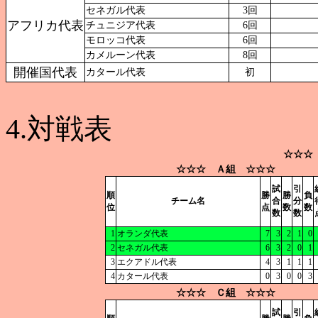
セネガル代表
3回
アフリカ代表
チュニジア代表
6回
モロッコ代表
6回
カメルーン代表
8回
開催国代表
カタール代表
初
4.対戦表
☆☆☆
☆☆☆ Ａ組 ☆☆☆
試
引
順
勝
勝
負
チーム名
合
分
位
点
数
数
数
数
1
オランダ代表
7
3
2
1
0
2
セネガル代表
6
3
2
0
1
3
エクアドル代表
4
3
1
1
1
4
カタール代表
0
3
0
0
3
☆☆☆ Ｃ組 ☆☆☆
試
引