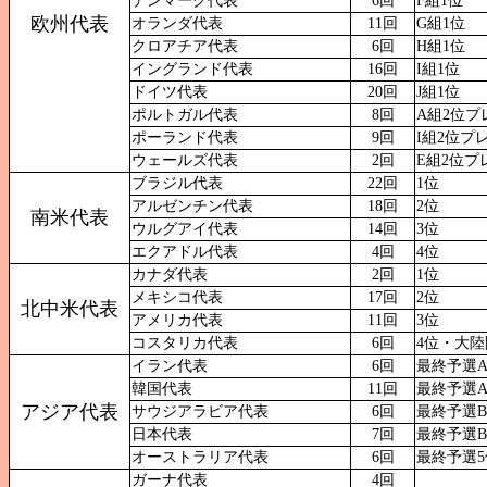
デンマーク代表
6回
F組1位
欧州代表
オランダ代表
11回
G組1位
クロアチア代表
6回
H組1位
イングランド代表
16回
I組1位
ドイツ代表
20回
J組1位
ポルトガル代表
8回
A組2位プ
ポーランド代表
9回
I組2位プ
ウェールズ代表
2回
E組2位プ
ブラジル代表
22回
1位
アルゼンチン代表
18回
2位
南米代表
ウルグアイ代表
14回
3位
エクアドル代表
4回
4位
カナダ代表
2回
1位
メキシコ代表
17回
2位
北中米代表
アメリカ代表
11回
3位
コスタリカ代表
6回
4位・大陸
イラン代表
6回
最終予選A
韓国代表
11回
最終予選A
アジア代表
サウジアラビア代表
6回
最終予選B
日本代表
7回
最終予選B
オーストラリア代表
6回
最終予選5
ガーナ代表
4回