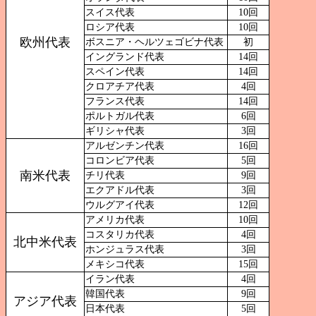
スイス代表
10回
ロシア代表
10回
欧州代表
ボスニア・ヘルツェゴビナ代表
初
イングランド代表
14回
スペイン代表
14回
クロアチア代表
4回
フランス代表
14回
ポルトガル代表
6回
ギリシャ代表
3回
アルゼンチン代表
16回
コロンビア代表
5回
南米代表
チリ代表
9回
エクアドル代表
3回
ウルグアイ代表
12回
アメリカ代表
10回
コスタリカ代表
4回
北中米代表
ホンジュラス代表
3回
メキシコ代表
15回
イラン代表
4回
韓国代表
9回
アジア代表
日本代表
5回