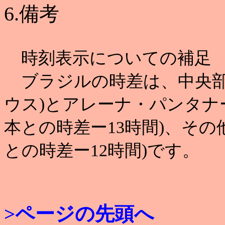
6.備考
時刻表示についての補足
ブラジルの時差は、中央部
ウス)とアレーナ・パンタナール
本との時差ー13時間)、その他
との時差ー12時間)です。
>ページの先頭へ