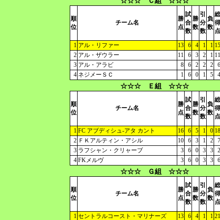
☆☆☆ Ｃ組 ☆☆☆
試
引
順
勝
勝
負
チーム名
合
分
位
点
数
数
数
数
1
アル・リファー
13
6
4
1
1
1
2
アル・ザウラー
11
6
3
2
1
1
3
アル・アラビ
8
6
2
2
2
4
ネジメーＳＣ
1
6
0
1
5
☆☆☆ Ｅ組 ☆☆☆
試
引
順
勝
勝
負
チーム名
合
分
位
点
数
数
数
数
1
FC アブディシュ-アタ カント
16
6
5
1
0
1
2
ＦＫアルティン・アシル
10
6
3
1
2
3
ラフシャン・クリャーブ
3
6
0
3
3
4
FKメルヴ
3
6
0
3
3
☆☆☆ Ｇ組 ☆☆☆
試
引
順
勝
勝
負
チーム名
合
分
位
点
数
数
数
数
1
セントラルコースト・マリナーズ
13
6
4
1
1
2