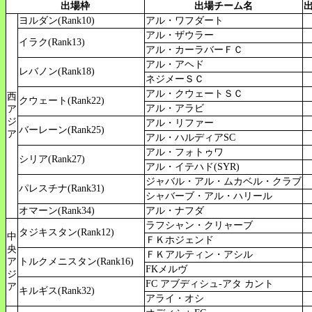
出場枠
出場チーム名
ヨルダン(Rank10)
アル・ワフダート
アル・ザウラー
イラク(Rank13)
アル・カーラバーＦＣ
アル・アヘド
レバノン(Rank18)
ネジメーＳＣ
アル・クウェートＳＣ
西
クウェート(Rank22)
アル・アラビ
ア
ジ
アル・リファー
バーレーン(Rank25)
ア
アル・ハルディアSC
アル・フォトゥワ
シリア(Rank27)
アル・イテハド(SYR)
ジャバル・アル・ムカベル・クラブ
パレスチナ(Rank31)
シャバーブ・アル・ハリール
オマーン(Rank34)
アル・ナフダ
ラフシャン・クリャーブ
タジキスタン(Rank12)
中
ＦＫホジェンド
央
ＦＫアルティン・アシル
ア
トルクメニスタン(Rank16)
FKメルヴ
ジ
FC アブディシュ-アタ カント
ア
キルギス(Rank32)
アライ・オシ