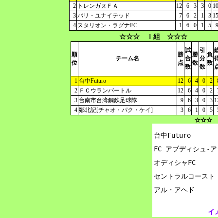
2
トレンガヌＦＡ
12
6
3
3
0
1
3
バリ・ユナイテッド
7
6
2
1
3
1
4
スタリオン・ラグナFC
1
6
0
1
5
☆☆☆ Ｉ組 ☆☆☆
試
引
順
勝
勝
負
チーム名
合
分
位
点
数
数
数
数
1
台中Futuro
12
6
4
0
2
2
ＦＣウランバートル
12
6
4
0
2
3
台南市台湾鋼鉄足球隊
9
6
3
0
3
1
4
鄒北記[チャオ・パク・ケイ]
3
6
1
0
5
☆☆☆ 
台中Futuro

FC アブディシュ-ア
オディシャFC

セントラルコースト・
イ