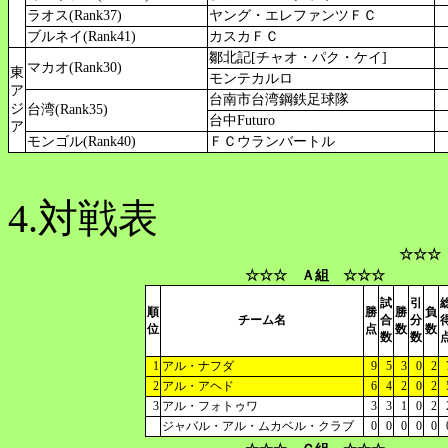
ラオス(Rank37)
ヤング・エレファンツＦＣ
ブルネイ(Rank41)
カスカＦＣ
鄒北記[チャオ・パク・ケイ]
マカオ(Rank30)
東
モンテカルロ
ア
台南市台湾鋼鉄足球隊
ジ
台湾(Rank35)
台中Futuro
ア
モンゴル(Rank40)
ＦＣウランバートル
4.対戦表
☆☆☆
☆☆☆ Ａ組 ☆☆☆
試
引
順
勝
勝
負
チーム名
合
分
位
点
数
数
数
数
1
アル・ナフダ
9
5
3
0
2
2
アル・アヘド
6
4
2
0
2
3
アル・フォトゥワ
3
3
1
0
2
ジャバル・アル・ムカベル・クラブ
0
0
0
0
0