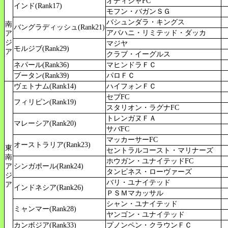
オディシャFC
インド(Rank17)
モフン・バガンＳＧ
バシュンダラ・キングス
南
バングラディッシュ(Rank21)
アバハニ・リミテッド・ダッカ
ア
ジ
マジヤ
モルジブ(Rank29)
ア
クラブ・イーグルス
ネパール(Rank36)
マヒンドラＦＣ
ブータン(Rank39)
パロＦＣ
ヴェトナム(Rank14)
ハイフォンＦＣ
セブFC
フィリピン(Rank19)
スタリオン・ラグナFC
トレンガヌＦＡ
マレーシア(Rank20)
サバFC
マッカーサーFC
オーストラリア(Rank23)
東
セントラルコースト・マリナーズ
南
ホウガン・ユナイテッドFC
ア
シンガポール(Rank24)
タンピネス・ローヴァーズ
ジ
バリ・ユナイテッド
ア
インドネシア(Rank26)
ＰＳＭマカッサル
シャン・ユナイテッド
ミャンマー(Rank28)
ヤンゴン・ユナイテッド
カンボジア(Rank33)
プノンペン・クラウンＦＣ