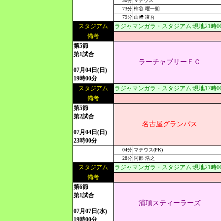
50分
マテウス
73分
柿谷 曜一朗
79分
山﨑 凌吾
スタジアム
ラジャマンガラ・スタジアム:現地21時00分[
備考
第5節
第1試合
ラーチャブリーＦＣ
07月04日(日)
19時00分
スタジアム
ラジャマンガラ・スタジアム:現地17時00分[
備考
第5節
第2試合
名古屋グランパス
07月04日(日)
23時00分
04分
マテウス(PK)
28分
阿部 浩之
スタジアム
ラジャマンガラ・スタジアム:現地21時00分[
備考
第6節
第1試合
浦項スティーラーズ
07月07日(水)
19時00分