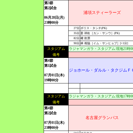
第3節
第2試合
浦項スティーラーズ
06月28日(月)
23時00分
27分
ボリス・タシチ(PK)
35分
姜 祥佑［カン・サンウ］(PK)
82分
權 欺票
90分
林 相協［イム・サンヒョプ］[+1分]
スタジアム
ラジャマンガラ・スタジアム:現地21時00分[
備考
第4節
第1試合
ジョホール・ダルル・タクジムＦ
07月01日(木)
19時00分
スタジアム
ラジャマンガラ・スタジアム:現地17時00分[
備考
第4節
第2試合
名古屋グランパス
07月01日(木)
23時00分