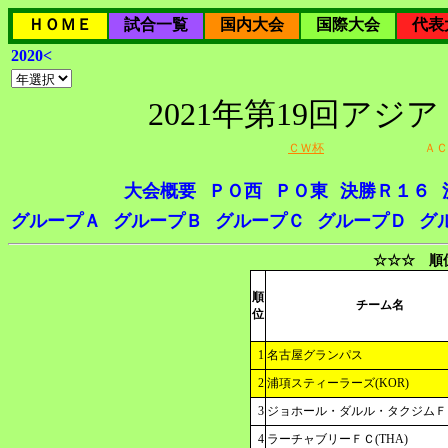
ＨＯＭＥ
試合一覧
国内大会
国際大会
代表
2020<
2021年第19回ア
ＣＷ杯
ＡＣ
大会概要
ＰＯ西
ＰＯ東
決勝Ｒ１６
グループＡ
グループＢ
グループＣ
グループＤ
グ
☆☆☆ 順
順
チーム名
位
1
名古屋グランパス
2
浦項スティーラーズ(KOR)
3
ジョホール・ダルル・タクジムＦＣ
4
ラーチャブリーＦＣ(THA)