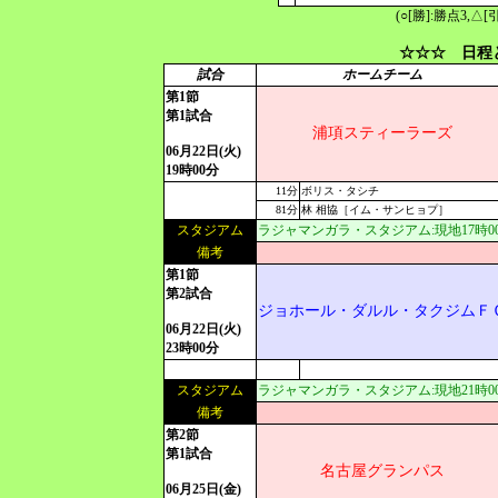
(○[勝]:勝点3,
☆☆☆ 日程
試合
ホームチーム
第1節
第1試合
浦項スティーラーズ
06月22日(火)
19時00分
11分
ボリス・タシチ
81分
林 相協［イム・サンヒョプ］
スタジアム
ラジャマンガラ・スタジアム:現地17時00分[
備考
第1節
第2試合
ジョホール・ダルル・タクジムＦ
06月22日(火)
23時00分
スタジアム
ラジャマンガラ・スタジアム:現地21時00分[
備考
第2節
第1試合
名古屋グランパス
06月25日(金)