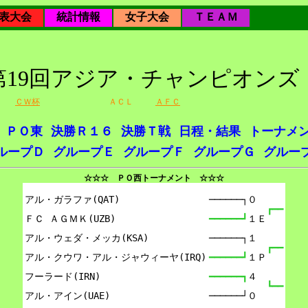
表大会
統計情報
女子大会
ＴＥＡＭ
年第19回アジア・チャンピオン
ＣＷ杯
ＡＣＬ
ＡＦＣ
ＰＯ東
決勝Ｒ１６
決勝Ｔ戦
日程・結果
トーナメ
ループＤ
グループＥ
グループＦ
グループＧ
グルー
☆☆☆ ＰＯ西トーナメント ☆☆☆
アル・ガラファ(QAT)

──────┐０
┏━━
ＦＣ ＡＧＭＫ(UZB)

━━━━━━┛
１Ｅ
アル・ウェダ・メッカ(KSA)

──────┐１
┏━━
アル・クウワ・アル・ジャウィーヤ(IRQ)

━━━━━━┛
１Ｐ
フーラード(IRN)

━━━━━━┓
４
┗━━
アル・アイン(UAE)

──────┘０