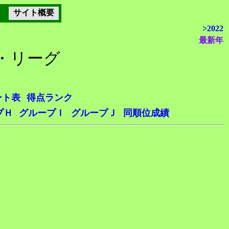
サイト概要
>2022
最新年
ズ・リーグ
ント表
得点ランク
プＨ
グループＩ
グループＪ
同順位成績