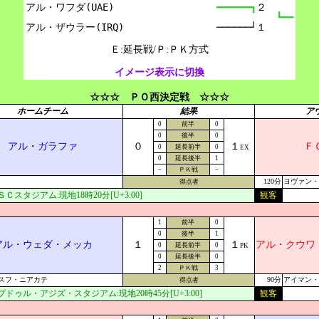
アル・ワフダ(UAE)

━━━━━━┓
２
┗━━
──────┘１
Ｅ:延長戦/Ｐ:ＰＫ方式
イメージ表示に切換
☆☆☆ ＰＯ西決定戦 ☆☆☆
ホームチーム
結果
ア
0
前半
0
0
後半
0
アル・ガラファ
０
１
Ｆ
0
延長前半
0
EX
0
延長後半
1
－
ＰＫ戦
－
120分
ヨヴァン・
得点者
Ｃスタジアム:現地18時20分[U+3:00]
観客
1
前半
0
0
後半
1
アル・ウェダ・メッカ
１
１
アル・クウワ
0
延長前半
0
PK
0
延長後半
0
2
ＰＫ戦
3
スフ・ニアカテ
90分
アイマン・
得点者
ドゥル・アジズ・スタジアム:現地20時45分[U+3:00]
観客