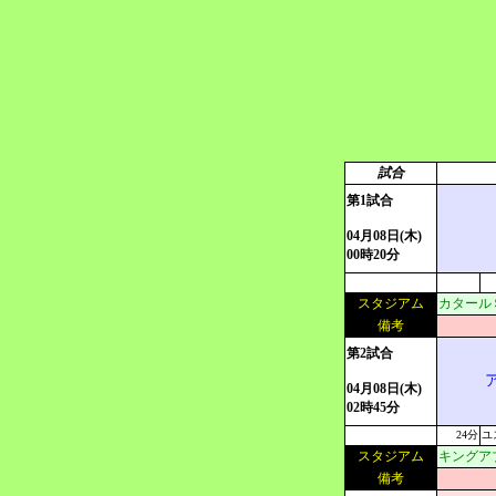
試合
第1試合
04月08日(木)
00時20分
スタジアム
カタールＳ
備考
第2試合
04月08日(木)
02時45分
24分
ユ
スタジアム
キングアブ
備考