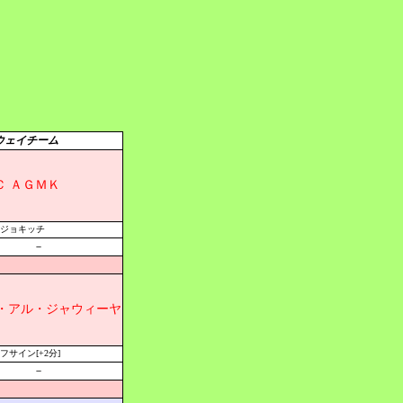
ウェイチーム
Ｃ ＡＧＭＫ
ジョキッチ
－
・アル・ジャウィーヤ
フサイン[+2分]
－