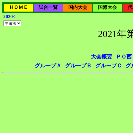
ＨＯＭＥ
試合一覧
国内大会
国際大会
代
2020<
2021
大会概要
ＰＯ西
グループＡ
グループＢ
グループＣ
グ