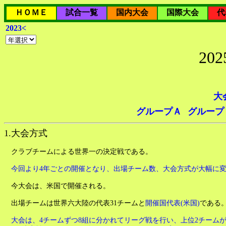
ＨＯＭＥ
試合一覧
国内大会
国際大会
代
2023<
20
大
グループＡ
グループ
1.大会方式
クラブチームによる世界一の決定戦である。
今回より4年ごとの開催となり、出場チーム数、大会方式が大幅に変
今大会は、米国で開催される。
出場チームは世界六大陸の代表31チームと
開催国代表(米国)
である
大会は、4チームずつ8組に分かれてリーグ戦を行い、上位2チーム