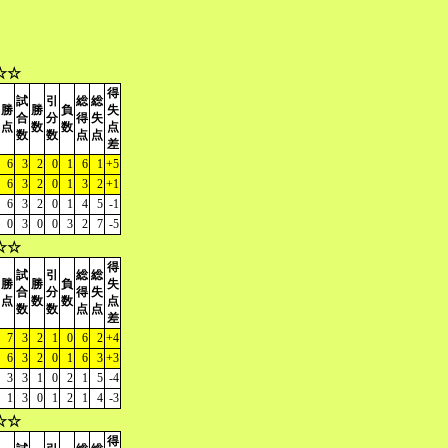
☆☆
得
試
引
総
総
勝
勝
負
失
合
分
得
失
点
数
数
点
数
数
点
点
差
6
3
2
0
1
6
1
+5
6
3
2
0
1
3
2
+1
6
3
2
0
1
4
5
-1
0
3
0
0
3
2
7
-5
☆☆
得
試
引
総
総
勝
勝
負
失
合
分
得
失
点
数
数
点
数
数
点
点
差
7
3
2
1
0
6
2
+4
6
3
2
0
1
6
3
+3
3
3
1
0
2
1
5
-4
1
3
0
1
2
1
4
-3
☆☆
得