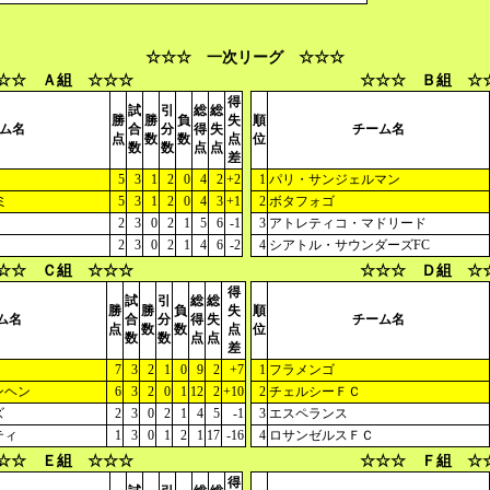
☆☆☆ 一次リーグ ☆☆☆
☆☆ Ａ組 ☆☆☆
☆☆☆ Ｂ組 ☆
得
試
引
総
総
勝
勝
負
失
順
ム名
合
分
得
失
チーム名
点
数
数
点
位
数
数
点
点
差
5
3
1
2
0
4
2
+2
1
パリ・サンジェルマン
ミ
5
3
1
2
0
4
3
+1
2
ボタフォゴ
2
3
0
2
1
5
6
-1
3
アトレティコ・マドリード
2
3
0
2
1
4
6
-2
4
シアトル・サウンダーズFC
☆☆ Ｃ組 ☆☆☆
☆☆☆ Ｄ組 ☆
得
試
引
総
総
勝
勝
負
失
順
ム名
合
分
得
失
チーム名
点
数
数
点
位
数
数
点
点
差
7
3
2
1
0
9
2
+7
1
フラメンゴ
ンヘン
6
3
2
0
1
12
2
+10
2
チェルシーＦＣ
ズ
2
3
0
2
1
4
5
-1
3
エスペランス
ティ
1
3
0
1
2
1
17
-16
4
ロサンゼルスＦＣ
☆☆ Ｅ組 ☆☆☆
☆☆☆ Ｆ組 ☆
得