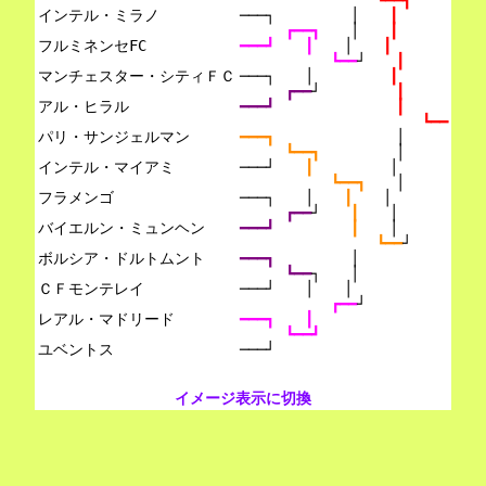
┗━━┓
インテル・ミラノ

───┐　　　　　│　　
┃
┏━━┓　　
│　　
┃
フルミネンセFC

━━━┛　　┃　　
│　　
┃
┗━━
┘　　
┃
マンチェスター・シティＦＣ

───┐　　│　　　　　
┃
┏━━
┘　　　　　
┃
アル・ヒラル

━━━┛　　　　　　　　
┃
┗━━
パリ・サンジェルマン

━━━┓　　　　　　　　
│
┗━━┓　　　　　
│
インテル・マイアミ

───┘　　
┃　　　　　
│
┗━━┓　　
│
フラメンゴ

───┐　　│　　
┃　　
│
┏━━
┘　　
┃　　
│
バイエルン・ミュンヘン

━━━┛　　　　　
┃　　
│
┗━━
┘
ボルシア・ドルトムント

━━━┓　　　　　
│
┗━━
┐　　│
ＣＦモンテレイ

───┘　　│　　│
┏━━
┘
レアル・マドリード

━━━┓　　┃
┗━━┛
───┘
イメージ表示に切換