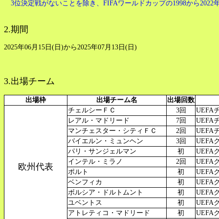
3位決定戦がないことを除き、FIFAワールドカップの1998から202
2.期間
2025年06月15日(日)から2025年07月13日(日)
3.出場チーム
出場枠
出場チーム名
出場回数
チェルシーＦＣ
3回
UEFA
レアル・マドリード
7回
UEFAチ
マンチェスター・シティＦＣ
2回
UEFA
バイエルン・ミュンヘン
3回
UEFA
パリ・サンジェルマン
初
UEFA
インテル・ミラノ
2回
UEFA
欧州代表
ポルト
初
UEFA
ベンフィカ
初
UEFA
ボルシア・ドルトムント
初
UEFA
ユベントス
初
UEFA
アトレティコ・マドリード
初
UEFA