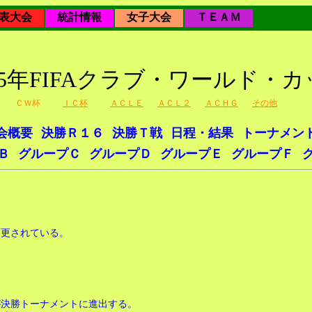
表大会
統計情報
女子大会
ＴＥＡＭ
25年FIFAクラブ・ワールド・
ＣＷ杯
ＩＣ杯
ＡＣＬＥ
ＡＣＬ２
ＡＣＨＧ
その他
会概要
決勝Ｒ１６
決勝Ｔ戦
日程・結果
トーナメン
Ｂ
グループＣ
グループＤ
グループＥ
グループＦ
更されている。
。
が決勝トーナメントに進出する。