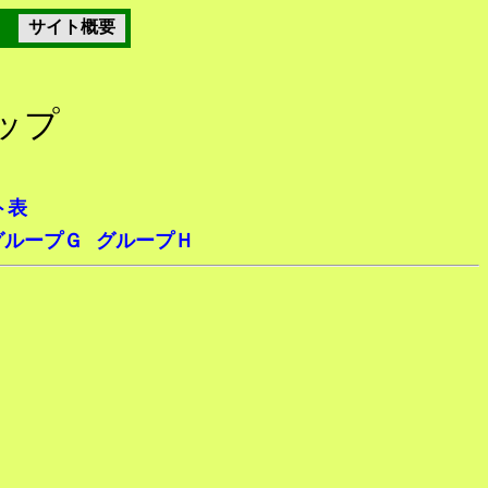
サイト概要
カップ
ト表
グループＧ
グループＨ