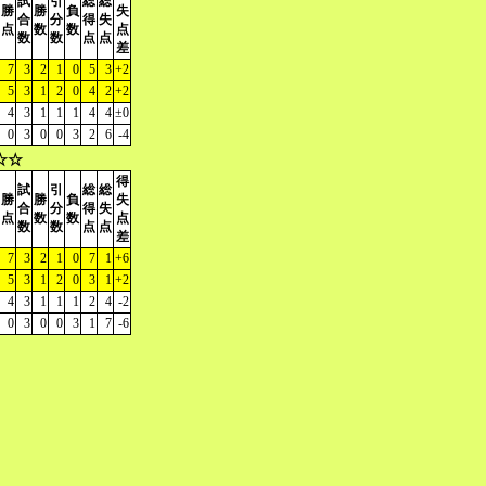
試
引
総
総
勝
勝
負
失
合
分
得
失
点
数
数
点
数
数
点
点
差
7
3
2
1
0
5
3
+2
5
3
1
2
0
4
2
+2
4
3
1
1
1
4
4
±0
0
3
0
0
3
2
6
-4
☆☆
得
試
引
総
総
勝
勝
負
失
合
分
得
失
点
数
数
点
数
数
点
点
差
7
3
2
1
0
7
1
+6
5
3
1
2
0
3
1
+2
4
3
1
1
1
2
4
-2
0
3
0
0
3
1
7
-6