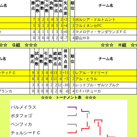
試
引
総
総
勝
勝
負
失
順
ム名
合
分
得
失
チーム名
点
数
数
点
位
数
数
点
点
差
7
3
2
1
0
5
2
+3
1
ボルシア・ドルトムント
5
3
1
2
0
5
1
+4
2
フルミネンセFC
ト
4
3
1
1
1
3
3
±0
3
マメロディ・サンダウンズＦＣ
0
3
0
0
3
2
9
-7
4
蔚山ＨＤ
☆☆ Ｇ組 ☆☆☆
☆☆☆ Ｈ組 ☆
得
試
引
総
総
勝
勝
負
失
順
ム名
合
分
得
失
チーム名
点
数
数
点
位
数
数
点
点
差
シティＦＣ
9
3
3
0
0
13
2
+11
1
レアル・マドリード
6
3
2
0
1
11
6
+5
2
アル・ヒラル
3
3
1
0
2
2
12
-10
3
レッドブル・ザルツブルク
ブランカ
0
3
0
0
3
2
8
-6
4
ＣＦパチューカ
☆☆☆ トーナメント表 ☆☆☆
パルメイラス

━━━┓
┗━━
┐
ボタフォゴ

───┘　　│
┏━━┓
ベンフィカ

───┐　　
┃　　┃
┏━━┛　　┃
チェルシーＦＣ

━━━┛　　　　　┃