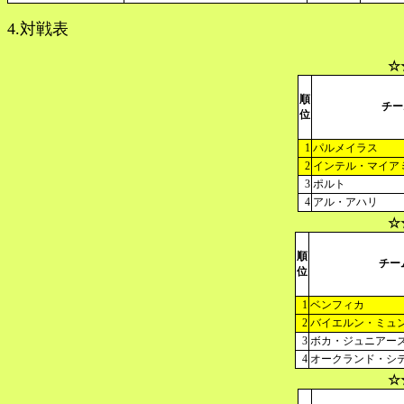
4.対戦表
☆
順
チー
位
1
パルメイラス
2
インテル・マイア
3
ポルト
4
アル・アハリ
☆
順
チー
位
1
ベンフィカ
2
バイエルン・ミュ
3
ボカ・ジュニアー
4
オークランド・シ
☆