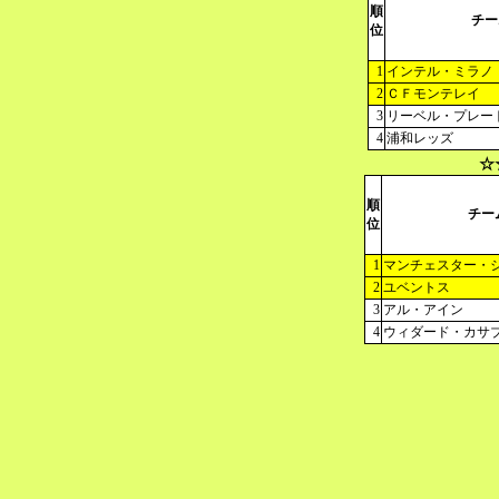
順
チー
位
1
インテル・ミラノ
2
ＣＦモンテレイ
3
リーベル・プレー
4
浦和レッズ
☆
順
チー
位
1
マンチェスター・
2
ユベントス
3
アル・アイン
4
ウィダード・カサ