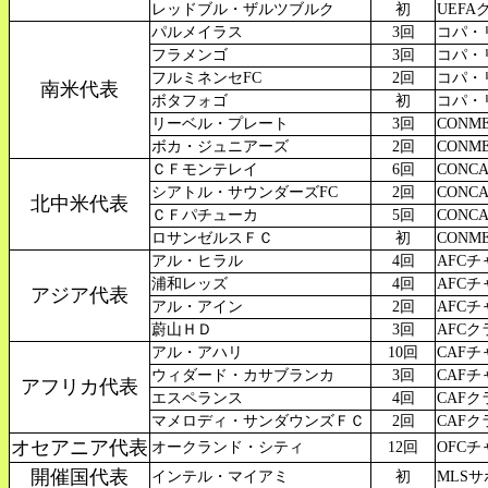
レッドブル・ザルツブルク
初
UEFA
パルメイラス
3回
コパ・リ
フラメンゴ
3回
コパ・リ
フルミネンセFC
2回
コパ・リ
南米代表
ボタフォゴ
初
コパ・リ
リーベル・プレート
3回
CONM
ボカ・ジュニアーズ
2回
CONM
ＣＦモンテレイ
6回
CONC
シアトル・サウンダーズFC
2回
CONC
北中米代表
ＣＦパチューカ
5回
CONC
ロサンゼルスＦＣ
初
CONM
アル・ヒラル
4回
AFCチ
浦和レッズ
4回
AFCチ
アジア代表
アル・アイン
2回
AFCチ
蔚山ＨＤ
3回
AFC
アル・アハリ
10回
CAFチャ
ウィダード・カサブランカ
3回
CAFチ
アフリカ代表
エスペランス
4回
CAF
マメロディ・サンダウンズＦＣ
2回
CAFク
オセアニア代表
オークランド・シティ
12回
OFC
開催国代表
インテル・マイアミ
初
MLSサ