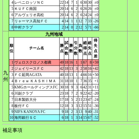
4
レベニロッソＮＣ
22
14
7
1
6
30
30
±0
5
ＫＵＦＣ南国
20
14
6
2
6
26
26
±0
6
アルヴェリオ高松
20
14
6
2
6
24
24
±0
7
リャーマス高知ＦＣ
4
14
1
1
12
7
33
-26
8
中村クラブ
2
14
0
2
12
5
71
-66
九州地域
得
試
引
総
総
順
勝
勝
負
失
チーム名
合
分
得
失
位
点
数
数
点
数
数
点
点
差
1
ヴェロスクロノス都農
49
18
16
1
1
67
8
+59
2
ジェイリースＦＣ
42
18
13
3
2
58
16
+42
九
3
ＦＣ延岡AGATA
40
18
13
1
4
66
16
+50
州
4
Ｂｒｅｗ ＫＡＳＨＩＭＡ
31
18
10
1
7
36
35
+1
5
KMGホールディングスFC
30
18
9
3
6
42
31
+11
6
川副クラブ
23
18
7
2
9
22
42
-20
7
日本製鉄大分
17
18
5
2
11
23
47
-24
8
板付ＦＣ
12
18
3
3
12
15
51
-36
9
NIFS KANOYA FC
9
18
2
3
13
9
40
-31
10
海邦銀行ＳＣ
6
18
1
3
14
15
67
-52
補足事項