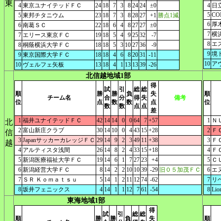
東
4
東京ユナイテッドＦＣ
24
18
7
3
8
24
24
±0
4
日
5
CO
5
東邦チタニウム
23
18
7
3
8
28
27
+1
勝点1減
6
厚
6
南葛ＳＣ
22
18
6
4
8
27
27
±0
7
横
7
エリース東京ＦＣ
19
18
5
4
9
25
32
-7
8
エ
8
桐蔭横浜大学ＦＣ
18
18
5
3
10
27
36
-9
9
境
9
東京国際大学ＦＣ
18
18
4
6
8
20
31
-11
10
ア
10
ヴェルフェ矢板
13
18
4
1
13
13
39
-26
北信越地域1部
得
試
引
総
総
順
勝
勝
負
失
順
チーム名
合
分
得
失
備考
位
点
数
数
点
位
数
数
点
点
差
1
福井ユナイテッドＦＣ
42
14
14
0
0
64
7
+57
1
Ｎ
北
2
富山新庄クラブ
30
14
10
0
4
43
15
+28
2
Ｆ
信
3
JapanサッカーカレッジＦＣ
29
14
9
2
3
49
11
+38
3
Ｆ
越
4
アルティスタ浅間
26
14
8
2
4
33
15
+18
4
Ｆ
5
新潟医療福祉大学ＦＣ
19
14
6
1
7
27
23
+4
5
Ｃ
6
新潟経営大学ＦＣ
8
14
2
2
10
10
39
-29
旧０５加茂ＦＣ
6
エ
7
ＳＲ Ｋｏｍａｔｓｕ
5
14
1
2
11
12
74
-62
7
リ
8
坂井フェニックス
4
14
1
1
12
7
61
-54
8
Li
東海地域1部
得
試
引
総
総
順
勝
勝
負
失
順