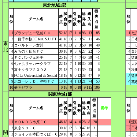
東北地域1部
得
試
引
総
総
順
勝
勝
負
失
順
チーム名
合
分
得
失
位
点
数
数
点
位
数
数
点
点
差
1
ブランデュー弘前ＦＣ
52
18
17
1
0
98
13
+85
1
七
2
一目千本桜FC feat. S.U.F.T
41
18
13
2
3
57
11
+46
2
日
東
3
コバルトーレ女川
41
18
13
2
3
50
10
+40
3
Ｔ
北
4
みちのく仙台ＦＣ
30
18
9
3
6
27
22
+5
4
奥
5
ＦＣガンジュ岩手
25
18
7
4
7
40
39
+1
5
猿
6
七ヶ浜サッカークラブ
22
18
7
1
10
35
38
-3
6
大
7
富士クラブ２００３
21
18
7
0
11
39
45
-6
7
秋
8
FC La Universidad de Sendai
18
18
6
0
12
38
47
-9
8
遠
9
ボゴーレ．Ｄ．津軽ＦＣ
13
18
4
1
13
21
74
-53
9
葛
10
盛岡ゼブラ
0
18
0
0
18
9
115
-106
関東地域1部
得
試
引
総
総
順
勝
勝
負
失
順
チーム名
合
分
得
失
備考
位
点
数
数
点
位
数
数
点
点
差
1
ＶＯＮＤＳ市原ＦＣ
46
18
14
4
0
28
8
+20
1
流
2
東京２３ＦＣ
39
18
12
3
3
47
16
+31
2
日
関
3
ジョイフル本田つくばＦＣ
29
18
8
5
5
27
26
+1
3
ｔ