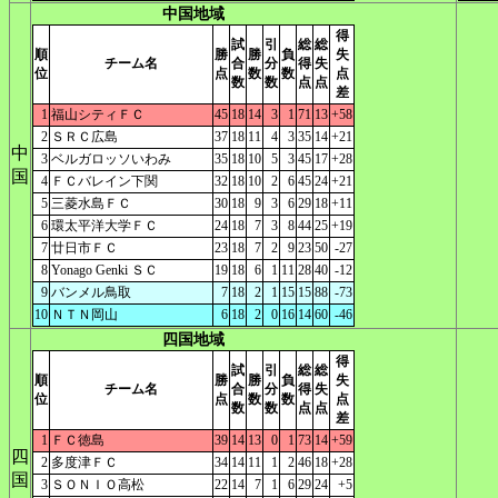
中国地域
得
試
引
総
総
順
勝
勝
負
失
チーム名
合
分
得
失
位
点
数
数
点
数
数
点
点
差
1
福山シティＦＣ
45
18
14
3
1
71
13
+58
2
ＳＲＣ広島
37
18
11
4
3
35
14
+21
中
3
ベルガロッソいわみ
35
18
10
5
3
45
17
+28
国
4
ＦＣバレイン下関
32
18
10
2
6
45
24
+21
5
三菱水島ＦＣ
30
18
9
3
6
29
18
+11
6
環太平洋大学ＦＣ
24
18
7
3
8
44
25
+19
7
廿日市ＦＣ
23
18
7
2
9
23
50
-27
8
Yonago Genki ＳＣ
19
18
6
1
11
28
40
-12
9
バンメル鳥取
7
18
2
1
15
15
88
-73
10
ＮＴＮ岡山
6
18
2
0
16
14
60
-46
四国地域
得
試
引
総
総
順
勝
勝
負
失
チーム名
合
分
得
失
位
点
数
数
点
数
数
点
点
差
1
ＦＣ徳島
39
14
13
0
1
73
14
+59
四
2
多度津ＦＣ
34
14
11
1
2
46
18
+28
国
3
ＳＯＮＩＯ高松
22
14
7
1
6
29
24
+5