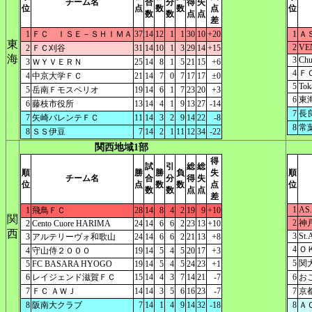
チーム名
合
分
得
失
位
点
数
数
点
位
数
数
点
点
差
1
ＦＣ ＩＳＥ－ＳＨＩＭＡ
37
14
12
1
1
30
10
+20
1
Ａ
東
2
VE
2
ＦＣ刈谷
31
14
10
1
3
29
14
+15
海
3
Chu
3
ＷＹＶＥＲＮ
25
14
8
1
5
21
15
+6
4
Ｆ
4
中京大学ＦＣ
21
14
7
0
7
17
17
±0
5
Tok
5
岳南Ｆモスペリオ
19
14
6
1
7
23
20
+3
6
東
6
藤枝市役所
13
14
4
1
9
13
27
-14
7
長
7
矢崎バレンテＦＣ
11
14
3
2
9
14
22
-8
8
常
8
ＳＳ伊豆
7
14
2
1
11
12
34
-22
関西地域1部
得
試
引
総
総
順
勝
勝
負
失
順
チーム名
合
分
得
失
位
点
数
数
点
位
数
数
点
点
差
1
AS.
1
飛鳥ＦＣ
28
14
8
4
2
19
9
+10
関
2
神
2
Cento Cuore HARIMA
24
14
6
6
2
23
13
+10
西
3
St.
3
アルテリーヴォ和歌山
24
14
6
6
2
21
13
+8
4
Ｏ
4
守山侍２０００
19
14
5
4
5
20
17
+3
5
関
5
FC BASARA HYOGO
19
14
5
4
5
24
23
+1
6
レイジェンド滋賀ＦＣ
15
14
4
3
7
14
21
-7
6
お
7
ＦＣ ＡＷＪ
14
14
3
5
6
16
23
-7
7
京
8
阪南大クラブ
7
14
1
4
9
14
32
-18
8
Ａ