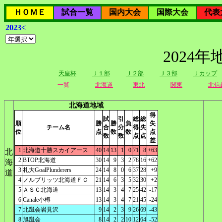
ＨＯＭＥ
試合一覧
国内大会
国際大会
代表
2023<
2024
天皇杯
Ｊ１部
Ｊ２部
Ｊ３部
Ｊカップ
一覧
北海道
東北
関東
北信
北海道地域
得
試
引
総
総
順
勝
勝
負
失
チーム名
合
分
得
失
位
点
数
数
点
数
数
点
点
差
1
北海道十勝スカイアース
40
14
13
1
0
71
8
+63
北
2
BTOP北海道
30
14
9
3
2
78
16
+62
海
3
札大GoalPlunderers
24
14
8
0
6
37
28
+9
道
4
ノルブリッツ北海道ＦＣ
21
14
6
3
5
32
30
+2
5
ＡＳＣ北海道
13
14
3
4
7
25
42
-17
6
Canale小樽
13
14
3
4
7
21
45
-24
7
北蹴会岩見沢
9
14
2
3
9
26
69
-43
8
旭蹴会
8
14
2
2
10
12
64
-52