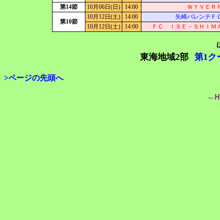
第14節
10月06日(日)
14:00
ＷＹＶＥＲ
10月12日(土)
14:00
矢崎バレンテＦ
第10節
10月12日(土)
14:00
ＦＣ ＩＳＥ－ＳＨＩＭ
東海地域2部
第1ク
>ページの先頭へ
--