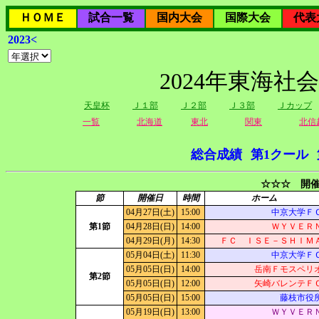
ＨＯＭＥ
試合一覧
国内大会
国際大会
代表
2023<
2024年東海社
天皇杯
Ｊ１部
Ｊ２部
Ｊ３部
Ｊカップ
一覧
北海道
東北
関東
北信
総合成績
第1クール
☆☆☆ 開催
節
開催日
時間
ホーム
04月27日(土)
15:00
中京大学Ｆ
第1節
04月28日(日)
14:00
ＷＹＶＥＲ
04月29日(月)
14:30
ＦＣ ＩＳＥ－ＳＨＩＭ
05月04日(土)
11:30
中京大学Ｆ
05月05日(日)
14:00
岳南Ｆモスペリ
第2節
05月05日(日)
12:00
矢崎バレンテＦ
05月05日(日)
15:00
藤枝市役
05月19日(日)
13:00
ＷＹＶＥＲ