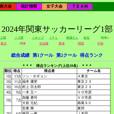
表大会
統計情報
女子大会
ＴＥＡＭ
2024年関東サッカーリーグ1部
２部
Ｊ３部
Ｊカップ
ＪＦＬ
地域ＣＬ
全社
地域Ｌ
東北
関東
北信越
東海
関西
中国
総合成績
第1クール
第2クール
得点ランク
＊＊＊ 得点ランキング(上位10名) ＊＊＊
順位
得点
得点者
チーム名
1位
13点
ソン・ホギョン
Ａ東京
2位
11点
福本 優芽
東京２３
3位
10点
村上 宗太郎
東京２３
4位
9点
一木 立一
ＶＯ市原
加藤 勇司
ＶＯ市原
5位
7点
大前 元紀
南葛ＳＣ
安東 輝
東邦
7位
6点
鍬田 一雅
Ｊ本田