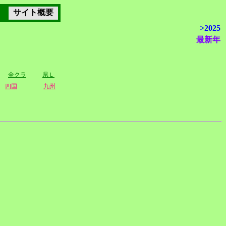
サイト概要
>2025
最新年
全クラ
県Ｌ
四国
九州