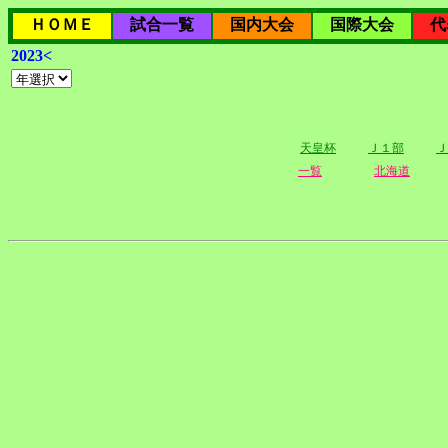
ＨＯＭＥ
試合一覧
国内大会
国際大会
代
2023<
天皇杯
Ｊ１部
Ｊ
一覧
北海道