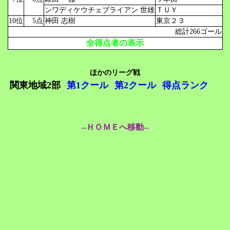
ンワディケウチェブライアン 世雄
ＴＵＹ
10位
5点
神田 志樹
東京２３
総計266ゴール
全得点者の表示
ほかのリーグ戦
関東地域2部
第1クール
第2クール
得点ランク
--ＨＯＭＥへ移動--