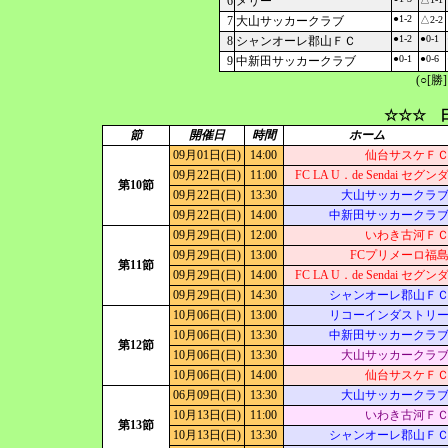
6
メリー
●1-2
7
大山サッカークラブ
△2-2
●1-2
●0-1
8
シャンオーレ郡山ＦＣ
●0-1
●0-6
9
中新田サッカークラブ
(○[勝
☆☆☆ 日
節
開催日
時間
ホーム
09月01日(日)
14:00
仙台サスケＦ
09月22日(日)
11:00
FC LA U．de Sendai セグン
第10節
09月22日(日)
13:30
大山サッカークラ
09月22日(日)
14:00
中新田サッカークラ
09月29日(日)
12:00
いわき古河Ｆ
09月29日(日)
13:00
FCプリメーロ福
第11節
09月29日(日)
14:00
FC LA U．de Sendai セグン
09月29日(日)
14:30
シャンオーレ郡山Ｆ
10月06日(日)
13:00
リコーインダストリ
10月06日(日)
13:30
中新田サッカークラ
第12節
10月06日(日)
13:30
大山サッカークラ
10月06日(日)
14:00
仙台サスケＦ
06月09日(日)
13:30
大山サッカークラ
10月13日(日)
11:00
いわき古河Ｆ
第13節
10月13日(日)
13:30
シャンオーレ郡山Ｆ