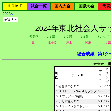
ＨＯＭＥ
試合一覧
国内大会
国際大会
代表
2023<
2024年東北社会人
天皇杯
Ｊ１部
Ｊ２部
Ｊ３部
Ｊカップ
一覧
北海道
東北
関東
北信
総合成績
第1ク
☆☆☆ 順
セ
サ
順
グ
チーム名
ス
位
ン
ケ
ダ
1
仙台サスケＦＣ
△2-2
×
2
FC LA U．de Sendai セグンダ
△2-2
×
●3-9
●2-5
3
FCプリメーロ福島
●0-1
●0-5
4
いわき古河ＦＣ
○2-1
●0-7
5
リコーインダストリー
●1-3
△1-1