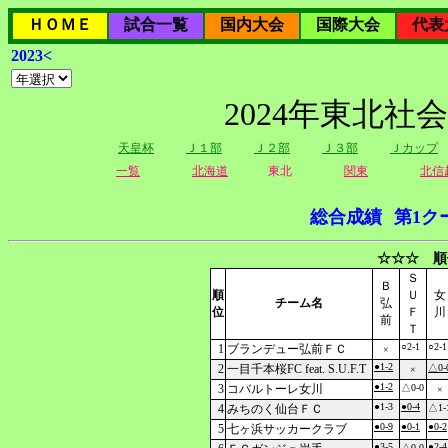
ＨＯＭＥ
試合一覧
国内大会
国際大会
代表
2023<
2024年東北社
天皇杯
Ｊ１部
Ｊ２部
Ｊ３部
Ｊカップ
一覧
北海道
東北
関東
北信
総合成績
第1ク
☆☆☆ 順
Ｓ
Ｂ
順
Ｕ
女
チーム名
弘
位
Ｆ
川
前
Ｔ
○2-1
○2-1
1
ブランデュー弘前ＦＣ
×
●1-2
2
一目千本桜FC feat. S.U.F.T
△0-
×
●1-2
3
コバルトーレ女川
△0-0
×
●1-3
●0-4
4
みちのく仙台ＦＣ
△1-
●0-9
●0-1
●0-2
5
七ヶ浜サッカークラブ
●3-5
●2-4
△0-0