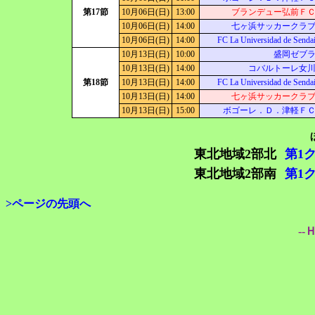
第17節
10月06日(日)
13:00
ブランデュー弘前Ｆ
10月06日(日)
14:00
七ヶ浜サッカークラ
10月06日(日)
14:00
FC La Universidad de Senda
10月13日(日)
10:00
盛岡ゼブ
10月13日(日)
14:00
コバルトーレ女
第18節
10月13日(日)
14:00
FC La Universidad de Senda
10月13日(日)
14:00
七ヶ浜サッカークラ
10月13日(日)
15:00
ボゴーレ．Ｄ．津軽Ｆ
東北地域2部北
第1
東北地域2部南
第1
>ページの先頭へ
--