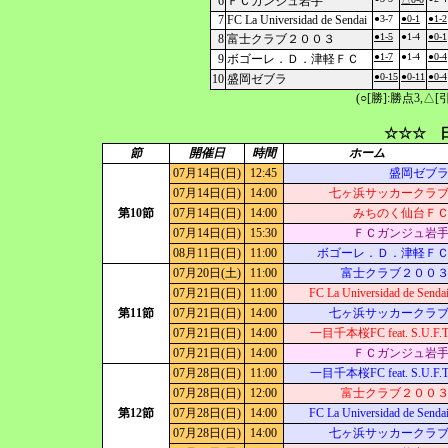
6
ＦＣガンジュ岩手
7
FC La Universidad de Sendai
●3-7
●0-1
●1-2
●1-5
●1-4
●0-1
8
富士クラブ２００３
●1-7
●1-4
●0-4
9
ボゴーレ．Ｄ．津軽ＦＣ
●0-15
●0-11
●0-4
10
盛岡ゼブラ
(○[勝]:勝点3,
☆☆☆ 日
節
開催日
時間
ホーム
07月14日(日)
12:45
盛岡ゼブ
07月14日(日)
14:00
七ヶ浜サッカークラ
第10節
07月14日(日)
14:00
みちのく仙台Ｆ
07月14日(日)
15:30
ＦＣガンジュ岩
08月11日(日)
11:00
ボゴーレ．Ｄ．津軽Ｆ
07月20日(土)
11:00
富士クラブ２００
07月21日(日)
11:00
FC La Universidad de Senda
第11節
07月21日(日)
14:00
七ヶ浜サッカークラ
07月21日(日)
14:00
一目千本桜FC feat. S.U.F.
07月21日(日)
14:00
ＦＣガンジュ岩
07月28日(日)
11:00
一目千本桜FC feat. S.U.F.
07月28日(日)
12:00
富士クラブ２００
第12節
07月28日(日)
14:00
FC La Universidad de Senda
07月28日(日)
14:00
七ヶ浜サッカークラ