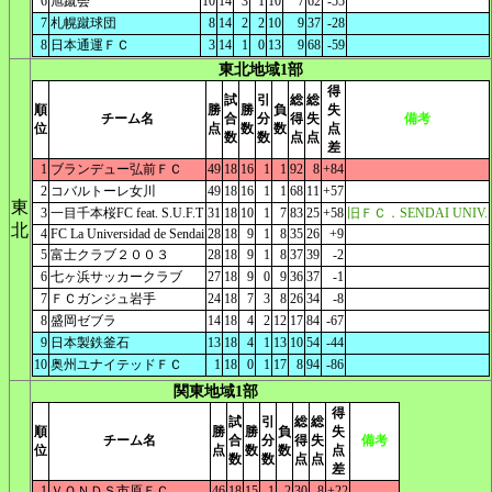
6
旭蹴会
10
14
3
1
10
7
62
-55
7
札幌蹴球団
8
14
2
2
10
9
37
-28
8
日本通運ＦＣ
3
14
1
0
13
9
68
-59
東北地域1部
得
試
引
総
総
順
勝
勝
負
失
チーム名
合
分
得
失
備考
位
点
数
数
点
数
数
点
点
差
1
ブランデュー弘前ＦＣ
49
18
16
1
1
92
8
+84
2
コバルトーレ女川
49
18
16
1
1
68
11
+57
東
3
一目千本桜FC feat. S.U.F.T
31
18
10
1
7
83
25
+58
旧ＦＣ．SENDAI UNIV.
北
4
FC La Universidad de Sendai
28
18
9
1
8
35
26
+9
5
富士クラブ２００３
28
18
9
1
8
37
39
-2
6
七ヶ浜サッカークラブ
27
18
9
0
9
36
37
-1
7
ＦＣガンジュ岩手
24
18
7
3
8
26
34
-8
8
盛岡ゼブラ
14
18
4
2
12
17
84
-67
9
日本製鉄釜石
13
18
4
1
13
10
54
-44
10
奥州ユナイテッドＦＣ
1
18
0
1
17
8
94
-86
関東地域1部
得
試
引
総
総
順
勝
勝
負
失
チーム名
合
分
得
失
備考
位
点
数
数
点
数
数
点
点
差
1
ＶＯＮＤＳ市原ＦＣ
46
18
15
1
2
30
8
+22