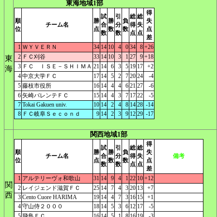
東海地域1部
得
試
引
総
総
順
勝
勝
負
失
チーム名
合
分
得
失
位
点
数
数
点
数
数
点
点
差
1
ＷＹＶＥＲＮ
34
14
10
4
0
34
8
+26
2
ＦＣ刈谷
33
14
10
3
1
27
9
+18
東
3
ＦＣ ＩＳＥ－ＳＨＩＭＡ
21
14
6
3
5
19
17
+2
海
4
中京大学ＦＣ
17
14
5
2
7
20
24
-4
5
藤枝市役所
16
14
4
4
6
21
27
-6
6
矢崎バレンテＦＣ
15
14
4
3
7
17
22
-5
7
Tokai Gakuen univ.
10
14
2
4
8
14
28
-14
8
ＦＣ岐阜Ｓｅｃｏｎｄ
9
14
2
3
9
12
29
-17
関西地域1部
得
試
引
総
総
順
勝
勝
負
失
チーム名
合
分
得
失
備考
位
点
数
数
点
数
数
点
点
差
1
アルテリーヴォ和歌山
31
14
9
4
1
22
10
+12
関
2
レイジェンド滋賀ＦＣ
25
14
7
4
3
20
13
+7
西
3
Cento Cuore HARIMA
19
14
4
7
3
16
15
+1
4
守山侍２０００
18
14
5
3
6
12
17
-5
5
飛鳥ＦＣ
16
14
5
1
8
16
19
-3