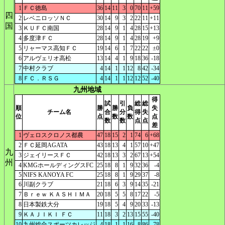
1
ＦＣ徳島
36
14
11
3
0
70
11
+59
四
2
レベニロッソＮＣ
30
14
9
3
2
22
11
+11
国
3
ＫＵＦＣ南国
28
14
9
1
4
28
15
+13
4
多度津ＦＣ
28
14
9
1
4
28
19
+9
5
リャーマス高知ＦＣ
19
14
6
1
7
22
22
±0
6
アルヴェリオ高松
13
14
4
1
9
18
36
-18
7
中村クラブ
4
14
1
1
12
8
42
-34
8
ＦＣ．ＲＳＧ
4
14
1
1
12
12
52
-40
九州地域
得
試
引
総
総
順
勝
勝
負
失
チーム名
合
分
得
失
位
点
数
数
点
数
数
点
点
差
1
ヴェロスクロノス都農
47
18
15
2
1
74
6
+68
2
ＦＣ延岡AGATA
43
18
13
4
1
57
10
+47
九
3
ジェイリースＦＣ
42
18
13
3
2
67
13
+54
州
4
KMGホールディングスFC
25
18
8
1
9
32
36
-4
5
NIFS KANOYA FC
25
18
8
1
9
29
37
-8
6
川副クラブ
21
18
6
3
9
14
35
-21
7
Ｂｒｅｗ ＫＡＳＨＩＭＡ
20
18
5
5
8
17
22
-5
8
日本製鉄大分
19
18
5
4
9
20
33
-13
9
ＫＡＪＩＫＩ ＦＣ
11
18
3
2
13
15
55
-40
10
九州総合スポーツカレッジ
4
18
1
1
16
8
86
-78