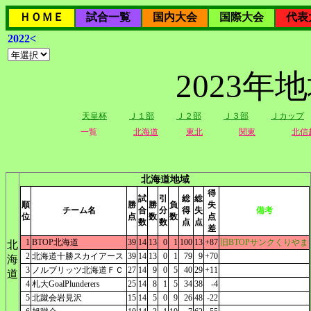
ＨＯＭＥ
試合一覧
国内大会
国際大会
代表
2022<
2023
天皇杯
Ｊ１部
Ｊ２部
Ｊ３部
Ｊカップ
一覧
北海道
東北
関東
北信
北海道地域
得
試
引
総
総
順
勝
勝
負
失
チーム名
合
分
得
失
備考
位
点
数
数
点
数
数
点
点
差
1
BTOP北海道
39
14
13
0
1
100
13
+87
旧BTOPサンクくりやま
北
2
北海道十勝スカイアース
39
14
13
0
1
79
9
+70
海
3
ノルブリッツ北海道ＦＣ
27
14
9
0
5
40
29
+11
道
4
札大GoalPlunderers
25
14
8
1
5
34
38
-4
5
北蹴会岩見沢
15
14
5
0
9
26
48
-22