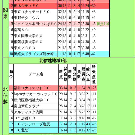
2
栃木シティＦＣ
36
18
11
3
4
54
24
+30
関
3
東京ユナイテッドＦＣ
32
18
9
5
4
27
19
+8
東
4
東邦チタニウム
24
18
6
6
6
17
15
+2
5
ジョイフル本田つくばＦＣ
24
18
7
4
7
25
30
-5
勝点1減
6
南葛ＳＣ
22
18
6
4
8
22
22
±0
7
東京国際大学ＦＣ
22
18
6
4
8
28
31
-3
8
桐蔭横浜大学ＦＣ
22
18
6
4
8
24
30
-6
9
東京２３ＦＣ
21
18
5
6
7
30
36
-6
10
流経大ドラゴンズ龍ケ崎
1
18
0
1
17
6
48
-42
北信越地域1部
得
試
引
総
総
順
勝
勝
負
失
チーム名
合
分
得
失
位
点
数
数
点
数
数
点
点
差
1
福井ユナイテッドＦＣ
33
14
10
3
1
34
9
+25
北
2
JapanサッカーカレッジＦＣ
29
14
9
2
3
32
21
+11
信
3
新潟医療福祉大学ＦＣ
25
14
7
4
3
34
19
+15
越
4
富山新庄クラブ
25
14
7
4
3
28
17
+11
5
アルティスタ浅間
21
14
6
3
5
23
22
+1
6
０５加茂ＦＣ
11
14
3
2
9
18
30
-12
7
ＦＣアンテロープ塩尻
7
14
2
1
11
17
43
-26
8
ＦＣ北陸
6
14
1
3
10
12
37
-25