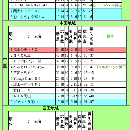
6
FC BASARA HYOGO
16
14
4
4
6
16
20
-4
旧FC EASY02明石
7
関大ＦＣ２００８
15
14
4
3
7
20
22
-2
8
おこしやす京都ＡＣ
12
14
2
6
6
12
18
-6
中国地域
得
試
引
総
総
順
勝
勝
負
失
チーム名
合
分
得
失
備考
位
点
数
数
点
数
数
点
点
差
1
福山シティＦＣ
54
18
18
0
0
69
6
+63
2
ＳＲＣ広島
40
18
13
1
4
55
18
+37
中
3
ＦＣバレイン下関
37
18
12
1
5
47
26
+21
国
4
ベルガロッソいわみ
36
18
12
0
6
60
19
+41
旧ベルガロッソ浜田
5
三菱水島ＦＣ
32
18
10
2
6
30
15
+15
6
Yonago Genki ＳＣ
20
18
6
2
10
18
27
-9
7
環太平洋大学ＦＣ
17
18
5
2
11
21
32
-11
8
廿日市ＦＣ
15
18
4
3
11
21
41
-20
9
ＮＴＮ岡山
12
18
3
3
12
15
55
-40
10
ヴァジュラ岡山
0
18
0
0
18
4
101
-97
四国地域
得
試
引
総
総
順
勝
勝
負
失
チーム名
合
分
得
失
位
点
数
数
点
数
数
点
点
差