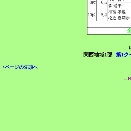
8位
6点
森 遥平
福冨 孝也
10位
5点
松近 嘉莉歩
関西地域1部
第1ク
>ページの先頭へ
--