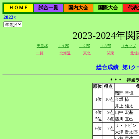
ＨＯＭＥ
試合一覧
国内大会
国際大会
代表
2022<
2023-202
天皇杯
Ｊ１部
Ｊ２部
Ｊ３部
Ｊカップ
一覧
北海道
東北
関東
北信
総合成績
第1ク
＊＊＊ 得点ラ
順位
得点
磯部 隼也
1位
10点
金坂 捺
井上 雄太
4位
9点
山中 宏基
5位
8点
藤川 直己
リ・トビン
6位
7点
大津 晋太郎
小林 貴生