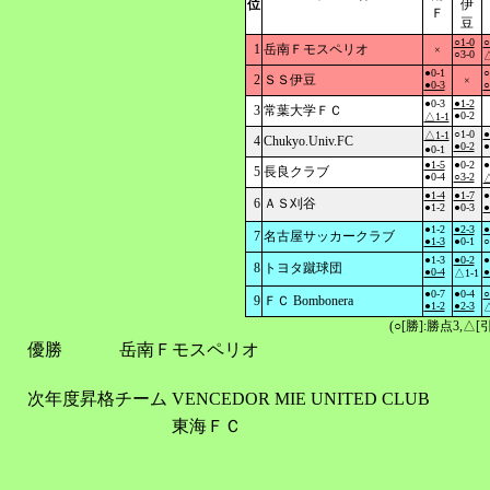
位
伊
Ｆ
豆
○1-0
○
1
岳南Ｆモスペリオ
×
○3-0
△
●0-1
○
2
ＳＳ伊豆
×
●0-3
○
●0-3
●1-2
3
常葉大学ＦＣ
●0-2
△1-1
○1-0
●
△1-1
4
Chukyo.Univ.FC
●0-2
●
●0-1
●1-5
●0-2
●
5
長良クラブ
●0-4
○3-2
△
●1-4
●1-7
●
6
ＡＳ刈谷
●1-2
●0-3
●
●1-2
●2-3
●
7
名古屋サッカークラブ
●1-3
●0-1
○
●1-3
●0-2
●
8
トヨタ蹴球団
●0-4
●
△1-1
●0-7
●0-4
○
9
ＦＣ Bombonera
●1-2
●2-3
△
(○[勝]:勝点3,
優勝
岳南Ｆモスペリオ
次年度昇格チーム
VENCEDOR MIE UNITED CLUB
東海ＦＣ