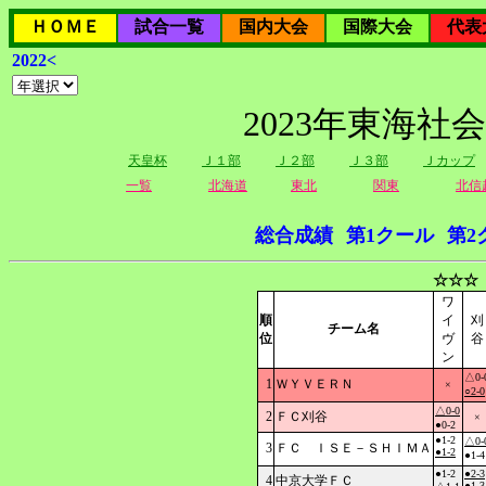
ＨＯＭＥ
試合一覧
国内大会
国際大会
代表
2022<
2023年東海社
天皇杯
Ｊ１部
Ｊ２部
Ｊ３部
Ｊカップ
一覧
北海道
東北
関東
北信
総合成績
第1クール
第2
☆☆☆
ワ
順
イ
刈
チーム名
位
ヴ
谷
ン
△0-
1
ＷＹＶＥＲＮ
×
○2-0
△0-0
2
ＦＣ刈谷
×
●0-2
●1-2
△0-
3
ＦＣ ＩＳＥ－ＳＨＩＭＡ
●1-2
●1-4
●1-2
●2-3
4
中京大学ＦＣ
●1-3