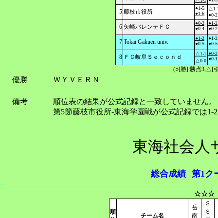
△1-1
●1-5
△1-
5
藤枝市役所
●1-6
●0-2
●0-2
●1-2
6
矢崎バレンテＦＣ
●0-4
●0-2
●1-2
●1-2
7
Tokai Gakuen univ.
●0-5
●0-5
●0-2
△1-1
8
ＦＣ岐阜Ｓｅｃｏｎｄ
●0-1
△0-0
(○[勝]:勝点3,
優勝
ＷＹＶＥＲＮ
備考
順位表の結果が公式記録と一致していません。
第5節藤枝市役所-東海学園戦が公式記録では1-
東海社会人
総合成績
第1ク
☆☆☆
Ｓ
岳
順
Ｓ
チーム名
南