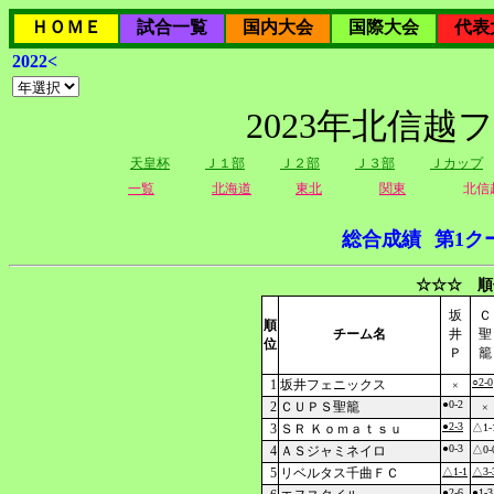
ＨＯＭＥ
試合一覧
国内大会
国際大会
代表
2022<
2023年北信越
天皇杯
Ｊ１部
Ｊ２部
Ｊ３部
Ｊカップ
一覧
北海道
東北
関東
北信
総合成績
第1ク
☆☆☆ 順
坂
Ｃ
順
チーム名
井
聖
位
Ｐ
籠
○2-0
1
坂井フェニックス
×
●0-2
2
ＣＵＰＳ聖籠
×
●2-3
3
ＳＲ Ｋｏｍａｔｓｕ
△1-
●0-3
4
ＡＳジャミネイロ
△0-
5
リベルタス千曲ＦＣ
△1-1
△3-
●2-6
●1-3