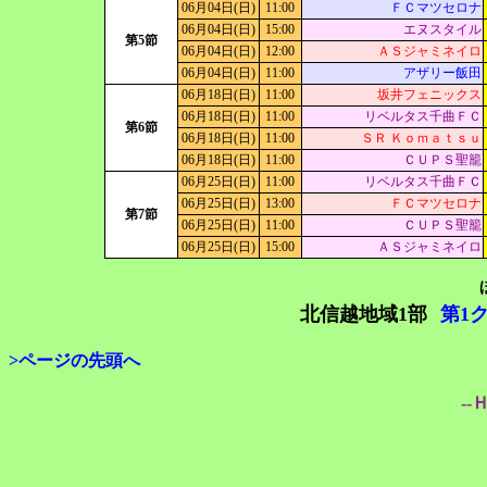
06月04日(日)
11:00
ＦＣマツセロナ
06月04日(日)
15:00
エヌスタイル
第5節
06月04日(日)
12:00
ＡＳジャミネイロ
06月04日(日)
11:00
アザリー飯田
06月18日(日)
11:00
坂井フェニックス
06月18日(日)
11:00
リベルタス千曲ＦＣ
第6節
06月18日(日)
11:00
ＳＲ Ｋｏｍａｔｓｕ
06月18日(日)
11:00
ＣＵＰＳ聖籠
06月25日(日)
11:00
リベルタス千曲ＦＣ
06月25日(日)
13:00
ＦＣマツセロナ
第7節
06月25日(日)
11:00
ＣＵＰＳ聖籠
06月25日(日)
15:00
ＡＳジャミネイロ
北信越地域1部
第1
>ページの先頭へ
--