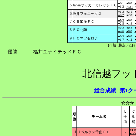
●0-1
●0-2
●
5
JapanサッカーカレッジＦＣ
●1-2
△3-3
●1-2
○2-1
●
6
坂井フェニックス
●0-2
●2-3
●
●1-3
●0-3
●
7
０５加茂ＦＣ
●2-5
●1-9
●
●0-2
●0-2
●
8
ＦＣ北陸
●2-6
●0-3
●
●0-5
●0-7
●
9
ＦＣマツセロナ
●1-7
●1-2
●
(○[勝]:勝点3,
優勝
福井ユナイテッドＦＣ
北信越フッ
総合成績
第1ク
☆☆☆
Ｌ
Ｃ
順
チーム名
千
聖
位
曲
籠
○1-0
1
リベルタス千曲ＦＣ
×
●0-5