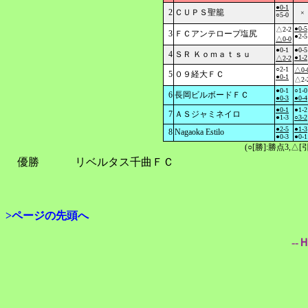
●0-1
2
ＣＵＰＳ聖籠
×
○5-0
●0-5
△2-2
3
ＦＣアンテロープ塩尻
●2-5
△0-0
●0-1
●0-5
4
ＳＲ Ｋｏｍａｔｓｕ
●1-2
△2-2
○2-1
△0-
5
０９経大ＦＣ
●0-1
△2-
●0-1
○1-0
6
長岡ビルボードＦＣ
●0-3
●0-4
●0-1
●1-2
7
ＡＳジャミネイロ
●1-3
○3-2
●2-5
●1-3
8
Nagaoka Estilo
●0-3
●0-1
(○[勝]:勝点3,
優勝
リベルタス千曲ＦＣ
>ページの先頭へ
--