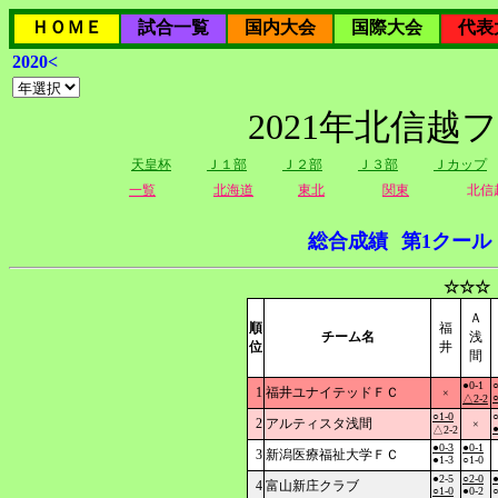
ＨＯＭＥ
試合一覧
国内大会
国際大会
代表
2020<
2021年北信越
天皇杯
Ｊ１部
Ｊ２部
Ｊ３部
Ｊカップ
一覧
北海道
東北
関東
北信
総合成績
第1クール
☆☆☆
Ａ
順
福
チーム名
浅
位
井
間
●0-1
○
1
福井ユナイテッドＦＣ
×
○
△2-2
○1-0
○
2
アルティスタ浅間
×
●
△2-2
●0-3
●0-1
3
新潟医療福祉大学ＦＣ
●1-3
○1-0
●2-5
○2-0
●
4
富山新庄クラブ
○1-0
●0-2
○