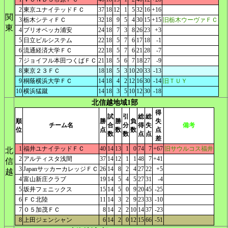
2
東京ユナイテッドＦＣ
37
18
12
1
5
32
16
+16
関
3
栃木シティＦＣ
32
18
9
5
4
30
15
+15
旧栃木ウーヴァＦＣ
東
4
ブリオベッカ浦安
24
18
7
3
8
26
23
+3
5
日立ビルシステム
22
18
5
7
6
17
18
-1
6
流通経済大学ＦＣ
22
18
5
7
6
21
28
-7
7
ジョイフル本田つくばＦＣ
21
18
5
6
7
18
27
-9
8
東京２３ＦＣ
18
18
5
3
10
20
33
-13
9
桐蔭横浜大学ＦＣ
14
18
4
2
12
16
30
-14
旧ＴＵＹ
10
横浜猛蹴
14
18
3
5
10
12
30
-18
北信越地域1部
得
試
引
総
総
順
勝
勝
負
失
チーム名
合
分
得
失
備考
位
点
数
数
点
数
数
点
点
差
1
福井ユナイテッドＦＣ
40
14
13
1
0
74
7
+67
旧サウルコス福井
北
2
アルティスタ浅間
37
14
12
1
1
48
7
+41
信
3
JapanサッカーカレッジＦＣ
26
14
8
2
4
27
22
+5
越
4
富山新庄クラブ
19
14
5
4
5
27
31
-4
5
坂井フェニックス
15
14
5
0
9
20
45
-25
6
ＦＣ北陸
11
14
3
2
9
23
33
-10
7
０５加茂ＦＣ
8
14
2
2
10
14
37
-23
8
上田ジェンシャン
6
14
2
0
12
15
66
-51