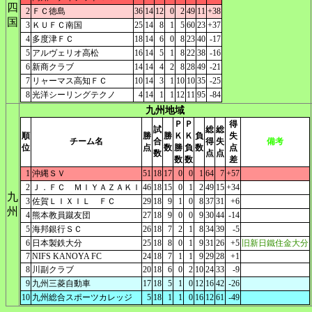
四
2
ＦＣ徳島
36
14
12
0
2
49
11
+38
国
3
ＫＵＦＣ南国
25
14
8
1
5
60
23
+37
4
多度津ＦＣ
18
14
6
0
8
23
40
-17
5
アルヴェリオ高松
16
14
5
1
8
22
38
-16
6
新商クラブ
14
14
4
2
8
28
49
-21
7
リャーマス高知ＦＣ
10
14
3
1
10
10
35
-25
8
光洋シーリングテクノ
4
14
1
1
12
11
95
-84
九州地域
Ｐ
Ｐ
得
試
総
総
順
勝
勝
Ｋ
Ｋ
負
失
チーム名
合
得
失
備考
位
点
数
勝
負
数
点
数
点
点
数
数
差
1
沖縄ＳＶ
51
18
17
0
0
1
64
7
+57
2
Ｊ．ＦＣ ＭＩＹＡＺＡＫＩ
46
18
15
0
1
2
49
15
+34
九
3
佐賀ＬＩＸＩＬ ＦＣ
29
18
9
1
0
8
37
31
+6
州
4
熊本教員蹴友団
27
18
9
0
0
9
30
44
-14
5
海邦銀行ＳＣ
26
18
7
2
1
8
34
39
-5
6
日本製鉄大分
25
18
8
0
1
9
31
26
+5
旧新日鐵住金大分
7
NIFS KANOYA FC
24
18
7
1
1
9
29
28
+1
8
川副クラブ
20
18
6
0
2
10
24
33
-9
9
九州三菱自動車
17
18
5
1
0
12
16
42
-26
10
九州総合スポーツカレッジ
5
18
1
1
0
16
12
61
-49