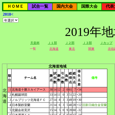
ＨＯＭＥ
試合一覧
国内大会
国際大会
代表
2018<
2019
天皇杯
Ｊ１部
Ｊ２部
Ｊ３部
Ｊカップ
一覧
北海道
東北
関東
北信
北海道地域
得
試
引
総
総
順
勝
勝
負
失
チーム名
合
分
得
失
備考
位
点
数
数
点
数
数
点
点
差
1
北海道十勝スカイアース
38
14
12
2
0
61
7
+54
北
2
札幌蹴球団
33
14
11
0
3
51
22
+29
海
3
ノルブリッツ北海道ＦＣ
27
14
8
3
3
49
19
+30
道
4
日本製鉄室蘭
21
14
6
3
5
40
28
+12
旧新日鐵住金室蘭
5
北蹴会岩見沢
15
14
5
0
9
28
60
-32