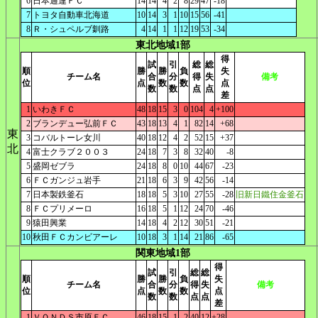
6
日本通運ＦＣ
14
14
4
2
8
29
47
-18
7
トヨタ自動車北海道
10
14
3
1
10
15
56
-41
8
Ｒ・シュペルブ釧路
4
14
1
1
12
19
53
-34
東北地域1部
得
試
引
総
総
順
勝
勝
負
失
チーム名
合
分
得
失
備考
位
点
数
数
点
数
数
点
点
差
1
いわきＦＣ
48
18
15
3
0
104
4
+100
2
ブランデュー弘前ＦＣ
43
18
13
4
1
82
14
+68
東
3
コバルトーレ女川
40
18
12
4
2
52
15
+37
北
4
富士クラブ２００３
24
18
7
3
8
32
40
-8
5
盛岡ゼブラ
24
18
8
0
10
44
67
-23
6
ＦＣガンジュ岩手
21
18
6
3
9
42
56
-14
7
日本製鉄釜石
18
18
5
3
10
27
55
-28
旧新日鐵住金釜石
8
ＦＣプリメーロ
16
18
5
1
12
24
70
-46
9
猿田興業
14
18
4
2
12
30
51
-21
10
秋田ＦＣカンビアーレ
10
18
3
1
14
21
86
-65
関東地域1部
得
試
引
総
総
順
勝
勝
負
失
チーム名
合
分
得
失
備考
位
点
数
数
点
数
数
点
点
差
1
ＶＯＮＤＳ市原ＦＣ
46
18
15
1
2
40
12
+28