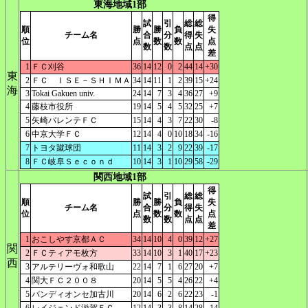
東海地域1部
得
試
引
総
総
順
勝
勝
負
失
チーム名
合
分
得
失
位
点
数
数
点
数
数
点
点
差
1
ＦＣ刈谷
36
14
12
0
2
44
14
+30
東
2
ＦＣ ＩＳＥ－ＳＨＩＭＡ
34
14
11
1
2
39
15
+24
海
3
Tokai Gakuen univ.
24
14
7
3
4
36
27
+9
4
藤枝市役所
19
14
5
4
5
32
25
+7
5
矢崎バレンテＦＣ
15
14
4
3
7
22
30
-8
6
中京大学ＦＣ
12
14
4
0
10
18
34
-16
7
トヨタ蹴球団
11
14
3
2
9
22
39
-17
8
ＦＣ岐阜Ｓｅｃｏｎｄ
10
14
3
1
10
29
58
-29
関西地域1部
得
試
引
総
総
順
勝
勝
負
失
チーム名
合
分
得
失
位
点
数
数
点
数
数
点
点
差
1
おこしやす京都ＡＣ
34
14
10
4
0
39
12
+27
関
2
ＦＣティアモ枚方
33
14
10
3
1
40
17
+23
西
3
アルテリーヴォ和歌山
22
14
7
1
6
27
20
+7
4
関大ＦＣ２００８
20
14
5
5
4
26
22
+4
5
バンディオンセ加古川
20
14
6
2
6
22
23
-1