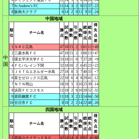
6
レイジェンド滋賀ＦＣ
12
14
3
3
8
14
28
-14
7
St.Andrew's FC
11
14
3
2
9
15
37
-22
8
阪南大クラブ
6
14
2
0
12
9
33
-24
中国地域
得
試
引
総
総
順
勝
勝
負
失
チーム名
合
分
得
失
位
点
数
数
点
数
数
点
点
差
1
ＳＲＣ広島
47
18
15
2
1
61
12
+49
2
三菱水島ＦＣ
47
18
15
2
1
60
13
+47
中
3
環太平洋大学ＦＣ
33
18
11
0
7
37
28
+9
国
4
ＦＣバレイン下関
32
18
10
2
6
45
23
+22
5
ＪＸＴＧエネルギー水島
27
18
8
3
7
40
33
+7
6
富士ゼロックス広島
22
18
6
4
8
29
41
-12
7
ＮＴＮ岡山
18
18
5
3
10
25
39
-14
8
浜田ＦＣコスモス
12
18
2
6
10
20
52
-32
9
原田鋼業ＦＣ
11
18
3
2
13
14
64
-50
10
廿日市ＦＣ
8
18
2
2
14
22
48
-26
四国地域
得
試
引
総
総
順
勝
勝
負
失
チーム名
合
分
得
失
位
点
数
数
点
数
数
点
点
差
1
高知ユナイテッドＳＣ
42
14
14
0
0
92
4
+88