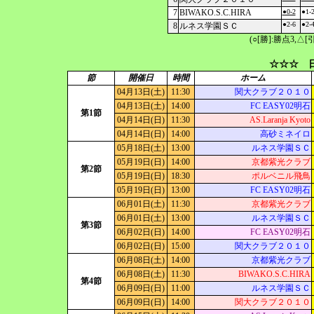
7
BIWAKO.S.C.HIRA
●0-2
●1-
●2-6
●2-
8
ルネス学園ＳＣ
(○[勝]:勝点3,
☆☆☆ 日
節
開催日
時間
ホーム
04月13日(土)
11:30
関大クラブ２０１０
04月13日(土)
14:00
FC EASY02明石
第1節
04月14日(日)
11:30
AS.Laranja Kyoto
04月14日(日)
14:00
高砂ミネイロ
05月18日(土)
13:00
ルネス学園ＳＣ
05月19日(日)
14:00
京都紫光クラブ
第2節
05月19日(日)
18:30
ポルベニル飛鳥
05月19日(日)
13:00
FC EASY02明石
06月01日(土)
11:30
京都紫光クラブ
06月01日(土)
13:00
ルネス学園ＳＣ
第3節
06月02日(日)
14:00
FC EASY02明石
06月02日(日)
15:00
関大クラブ２０１０
06月08日(土)
14:00
京都紫光クラブ
06月08日(土)
11:30
BIWAKO.S.C.HIRA
第4節
06月09日(日)
11:00
ルネス学園ＳＣ
06月09日(日)
14:00
関大クラブ２０１０