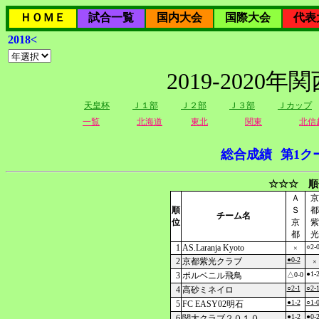
ＨＯＭＥ
試合一覧
国内大会
国際大会
代表
2018<
2019-202
天皇杯
Ｊ１部
Ｊ２部
Ｊ３部
Ｊカップ
一覧
北海道
東北
関東
北信
総合成績
第1ク
☆☆☆ 順
Ａ
京
順
Ｓ
都
チーム名
位
京
紫
都
光
1
AS.Laranja Kyoto
○2-
×
●0-2
2
京都紫光クラブ
×
●1-
3
ポルベニル飛鳥
△0-0
○2-1
○2-
4
高砂ミネイロ
●1-2
○1-
5
FC EASY02明石
●1-2
●0-
6
関大クラブ２０１０