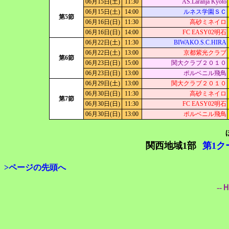
06月15日(土)
11:30
AS.Laranja Kyoto
06月15日(土)
14:00
ルネス学園ＳＣ
第5節
06月16日(日)
11:30
高砂ミネイロ
06月16日(日)
14:00
FC EASY02明石
06月22日(土)
11:30
BIWAKO.S.C.HIRA
06月22日(土)
13:00
京都紫光クラブ
第6節
06月23日(日)
15:00
関大クラブ２０１０
06月23日(日)
13:00
ポルベニル飛鳥
06月29日(土)
13:00
関大クラブ２０１０
06月30日(日)
11:30
高砂ミネイロ
第7節
06月30日(日)
11:30
FC EASY02明石
06月30日(日)
13:00
ポルベニル飛鳥
関西地域1部
第1ク
>ページの先頭へ
--