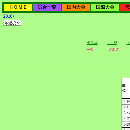
ＨＯＭＥ
試合一覧
国内大会
国際大会
代
2018<
天皇杯
Ｊ１部
Ｊ
一覧
北海道
順
位
1
お
2
Ｆ
3
バ
4
ア
5
関