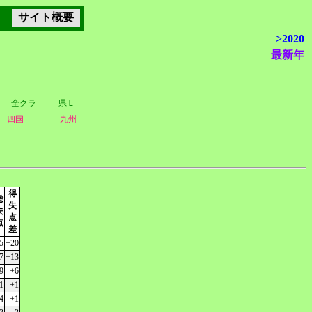
サイト概要
>2020
最新年
全クラ
県Ｌ
四国
九州
得
総
失
失
点
点
差
5
+20
7
+13
9
+6
1
+1
4
+1