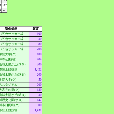
3
-3
1
-17
4
-21
開催場所
観客
パ五色サッカー場
100
パ五色サッカー場
50
パ五色サッカー場
80
パ五色サッカー場
208
学院大学(グ)
100
井寺公園(補)
404
山城太陽が丘(球Ｂ)
200
市陸上競技場
1,422
山城太陽が丘(球Ｂ)
200
学院大学(グ)
50
ろスタジアム
200
大高見の里(グ)
150
山城太陽が丘(球Ｂ)
50
川歴史公園(サＣ)
147
川市日岡山(グ)
300
市陸上競技場
1,431