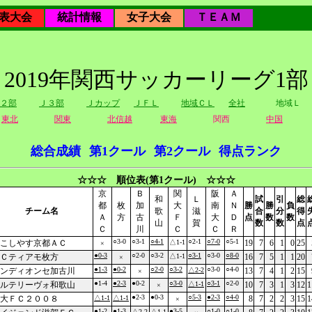
表大会
統計情報
女子大会
ＴＥＡＭ
2019年関西サッカーリーグ1部
２部
Ｊ３部
Ｊカップ
ＪＦＬ
地域ＣＬ
全社
地域Ｌ
東北
関東
北信越
東海
関西
中国
総合成績
第1クール
第2クール
得点ランク
☆☆☆ 順位表(第1クール) ☆☆☆
京
Ｂ
関
阪
Ａ
和
Ｌ
試
引
総
都
枚
加
大
南
Ｎ
勝
勝
負
チーム名
歌
滋
合
分
得
Ａ
方
古
Ｆ
大
Ｄ
点
数
数
山
賀
数
数
点
Ｃ
川
Ｃ
Ｃ
Ｒ
○3-0
○3-1
○4-1
○2-1
○7-0
○5-1
こしやす京都ＡＣ
△1-1
19
7
6
1
0
25
×
●0-3
○2-0
○3-2
○3-1
○3-0
○8-0
Ｃティアモ枚方
△1-1
16
7
5
1
1
20
×
●1-3
●0-2
○2-0
○3-2
○3-0
○4-0
ンディオンセ加古川
△2-2
13
7
4
1
2
15
×
●1-4
●2-3
●0-2
○3-0
○3-1
○2-0
ルテリーヴォ和歌山
△1-1
10
7
3
1
3
12
1
×
●2-3
●0-3
○5-3
●2-3
○4-0
大ＦＣ２００８
△1-1
△1-1
8
7
2
2
3
15
1
×
●1-2
●1-3
●3-5
○1-0
○1-0
△2-2
△1-1