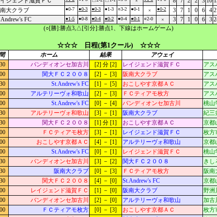
イジェンド滋賀ＦＣ
8
7
2
2
3
10
1
×
●0-7
●0-3
●0-3
●1-3
○3-2
●0-1
●0-2
南大クラブ
3
7
1
0
6
4
2
×
.Andrew's FC
●1-5
●0-8
●0-4
●0-2
●0-4
●0-1
○2-0
3
7
1
0
6
3
2
×
(○[勝]:勝点3,△[引分]:勝点1、下線はホームゲーム)
☆☆☆ 日程(第1クール) ☆☆☆
間
ホーム
結果
アウェイ
:30
バンディオンセ加古川
[2] 分 [2]
レイジェンド滋賀ＦＣ
アス
:00
関大ＦＣ２００８
[2] － [3]
阪南大クラブ
アス
:30
St.Andrew's FC
[1] － [5]
おこしやす京都ＡＣ
アス
:00
アルテリーヴォ和歌山
[2] － [3]
ＦＣティアモ枚方
アス
:00
St.Andrew's FC
[0] － [4]
バンディオンセ加古川
桃山
:30
アルテリーヴォ和歌山
[3] － [1]
阪南大クラブ
紀三
:30
関大ＦＣ２００８
[1] 分 [1]
おこしやす京都ＡＣ
京都
:00
ＦＣティアモ枚方
[3] － [1]
レイジェンド滋賀ＦＣ
枚方
:00
おこしやす京都ＡＣ
[4] － [1]
アルテリーヴォ和歌山
京都
:00
St.Andrew's FC
[0] － [1]
レイジェンド滋賀ＦＣ
桃山
:30
バンディオンセ加古川
[3] － [2]
関大ＦＣ２００８
きし
:30
阪南大クラブ
[0] － [3]
ＦＣティアモ枚方
阪南
:30
関大ＦＣ２００８
[4] － [0]
St.Andrew's FC
京都
:00
レイジェンド滋賀ＦＣ
[1] － [0]
阪南大クラブ
野洲
:00
バンディオンセ加古川
[2] － [0]
アルテリーヴォ和歌山
加古
:00
ＦＣティアモ枚方
[0] － [3]
おこしやす京都ＡＣ
枚方