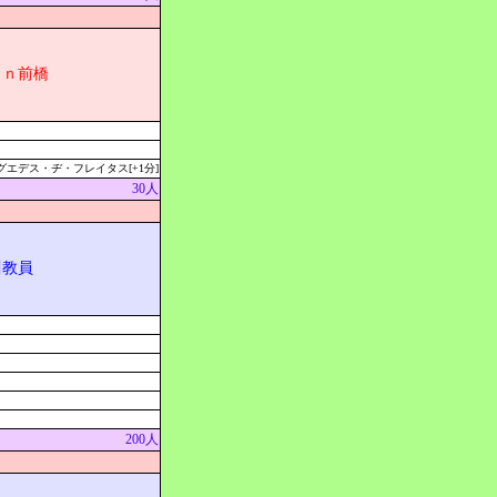
ａｎ前橋
エデス・ヂ・フレイタス[+1分]
30人
川教員
200人