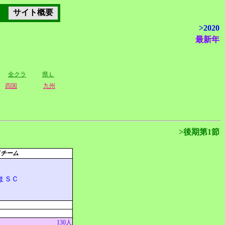
サイト概要
>2020
最新年
全クラ
県Ｌ
四国
九州
>後期第1節
イチーム
まＳＣ
130人