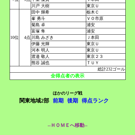
川戸 大樹
東京Ｕ
田中 輝希
栃木Ｃ
峯 勇斗
ＶＯ市原
菊島 卓
浦安
富塚 隼
浦安
10位
4点
川島 みざき
Ｊ本田
伊藤 光輝
東京Ｕ
河本 明人
東京Ｕ
渡邉 敬人
東京２３
熊谷 誠也
ＴＵＹ
総計232ゴール
全得点者の表示
ほかのリーグ戦
関東地域2部
前期
後期
得点ランク
--ＨＯＭＥへ移動--