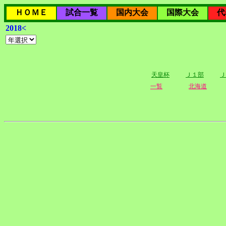
ＨＯＭＥ
試合一覧
国内大会
国際大会
代
2018<
天皇杯
Ｊ１部
Ｊ
一覧
北海道