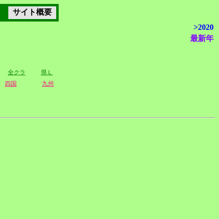
サイト概要
>2020
最新年
全クラ
県Ｌ
四国
九州