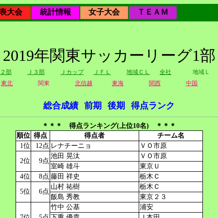
表大会
統計情報
女子大会
ＴＥＡＭ
2019年関東サッカーリーグ1部
２部
Ｊ３部
Ｊカップ
ＪＦＬ
地域ＣＬ
全社
地域Ｌ
東北
関東
北信越
東海
関西
中国
総合成績
前期
後期
得点ランク
＊＊＊ 得点ランキング(上位10名) ＊＊＊
順位
得点
得点者
チーム名
1位
12点
レナチーニョ
ＶＯ市原
池田 晃汰
ＶＯ市原
2位
9点
室崎 雄斗
東京Ｕ
4位
8点
藤田 祥史
栃木Ｃ
山村 祐樹
栃木Ｃ
5位
6点
飯島 秀教
東京２３
竹中 公基
浦安
7位
5点
下重 優貴
Ｊ本田