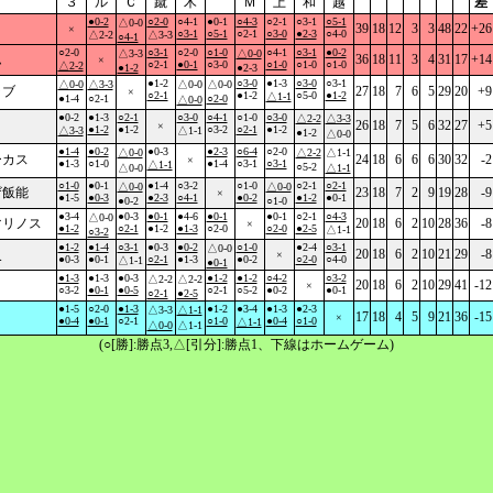
３
ル
Ｃ
蹴
木
Ｍ
上
和
越
差
●0-2
○2-0
○4-1
●0-1
○4-3
○2-1
○3-1
○5-1
△0-0
39
18
12
3
3
48
22
+26
×
○3-1
○5-1
○2-1
○3-0
●2-3
○4-0
△2-2
△3-3
○4-1
○2-0
○3-1
○2-0
○1-0
○4-1
○3-1
●0-2
△3-3
△0-0
ム
36
18
11
3
4
31
17
+14
×
○2-1
●0-1
○3-0
○1-0
○1-0
○1-0
△2-2
●1-2
●2-3
●1-2
○3-0
●1-3
○3-0
○3-1
△0-0
△3-3
△0-0
△0-0
ラブ
27
18
7
6
5
29
20
+9
×
○2-1
●1-2
○5-0
●1-2
△1-1
●1-4
○2-1
○2-0
△0-0
●0-2
●1-3
○2-1
○3-0
○4-1
○1-0
○3-0
△2-2
△3-3
26
18
7
5
6
32
27
+5
×
●1-2
●1-2
○3-2
○2-1
●1-2
△3-3
△1-1
●1-2
△0-0
●1-4
●0-2
●0-3
●2-3
○6-4
○2-0
△0-0
△2-2
△1-1
ーカス
24
18
6
6
6
30
32
-2
×
●1-3
○1-0
●1-4
○3-1
○3-1
△1-1
○5-2
△0-0
△1-1
○1-0
●0-1
●1-4
○3-2
○1-0
○2-1
○2-1
△0-0
△0-0
ザ飯能
23
18
7
2
9
19
28
-9
×
●1-5
●0-3
●2-3
○4-1
●0-2
●1-2
●0-1
●0-2
○1-0
●3-4
●0-3
●0-1
●4-6
●0-1
●0-1
○2-1
○4-3
△0-0
マリノス
20
18
6
2
10
28
36
-8
×
●1-2
○2-1
●1-2
●1-3
○2-0
○2-0
●2-5
△1-1
○3-2
●1-2
●1-4
○3-1
●0-3
●0-2
○1-0
●2-4
○3-1
△0-0
災
20
18
6
2
10
21
29
-8
×
●0-3
●0-1
○2-1
●1-3
●0-2
○2-0
○4-0
△1-1
●0-1
●1-3
●1-3
●0-3
●1-2
●1-2
○4-2
○3-2
△2-2
△2-2
20
18
6
2
10
29
41
-12
×
○3-2
●0-1
●0-5
○2-1
○5-2
●0-2
●0-1
○2-1
●2-5
●1-5
○2-0
●1-3
●1-2
●3-4
●1-3
●2-3
△3-3
△1-1
17
18
4
5
9
21
36
-15
×
●0-4
●0-1
○2-1
○1-0
●0-4
○1-0
△1-1
△0-0
△1-1
(○[勝]:勝点3,△[引分]:勝点1、下線はホームゲーム)