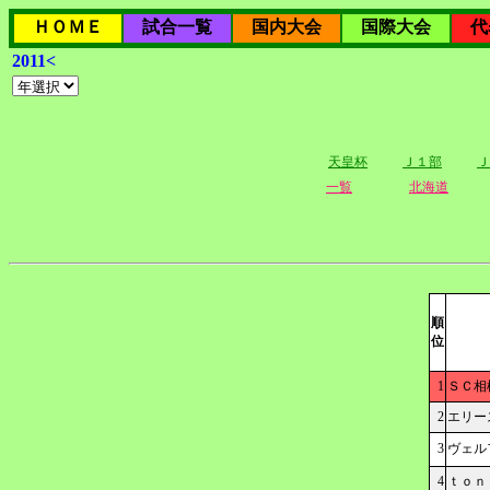
ＨＯＭＥ
試合一覧
国内大会
国際大会
代
2011<
天皇杯
Ｊ１部
Ｊ
一覧
北海道
順
位
1
ＳＣ相
2
エリー
3
ヴェル
4
ｔｏｎ