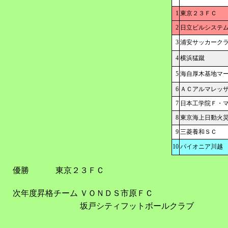
1
東京２３ＦＣ
2
日立ビルシステ
3
浦安サッカーク
4
横浜猛蹴
5
海自厚木基地マ
6
ＡＣアルマレッ
7
日本工学院Ｆ・
8
東京海上日動火
9
三菱養和ＳＣ
10
パイオニア川越
優勝
東京２３ＦＣ
次年度昇格チーム
ＶＯＮＤＳ市原ＦＣ
坂戸シティフットボールクラブ