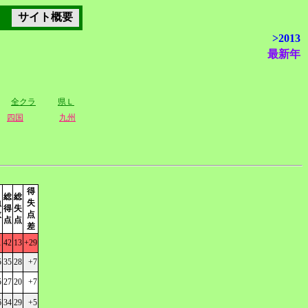
サイト概要
>2013
最新年
全クラ
県Ｌ
四国
九州
得
総
総
負
失
得
失
数
点
点
点
差
1
42
13
+29
5
35
28
+7
5
27
20
+7
6
34
29
+5