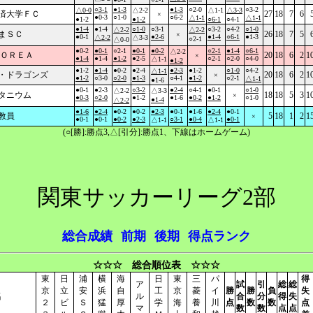
○3-1
●1-3
●1-3
○2-0
○3-2
△0-0
△2-2
△1-1
△3-3
済大学ＦＣ
27
18
7
6
×
●0-3
○1-0
○6-2
△1-1
△1-1
●1-2
●1-2
○6-1
○4-1
●1-4
●1-4
○1-0
○3-1
○3-2
○4-2
○1-0
△2-2
△2-2
まＳＣ
26
18
7
5
×
●0-1
●2-6
●1-4
○6-1
●1-3
△2-2
△3-3
○2-1
△0-0
●0-2
●0-1
○2-1
●0-1
●0-2
○2-1
●1-4
○6-1
△2-2
ＫＯＲＥＡ
20
18
6
2
1
×
●1-4
●1-4
●1-2
●2-5
○2-1
○2-0
○4-0
△1-1
●1-2
●1-2
●1-4
●0-2
●2-4
●2-3
●1-2
○1-0
○4-2
△1-1
・ドラゴンズ
20
18
6
2
1
×
●1-2
○3-0
○2-0
●1-3
○4-1
●1-2
○2-1
△1-1
●1-6
●0-1
●2-3
○3-2
●2-4
○4-1
●0-1
○1-0
△2-2
△3-3
タニウム
18
18
5
3
1
×
●0-3
○2-0
●1-2
●1-6
●0-2
●1-2
○1-0
●1-4
△2-2
●1-6
●2-4
●0-2
●0-2
●2-3
●0-1
●1-6
●2-4
●0-1
教員
5
18
1
2
1
×
●0-1
●0-1
●0-2
●2-3
○3-1
●0-4
●0-1
△1-1
△1-1
(○[勝]:勝点3,△[引分]:勝点1、下線はホームゲーム)
関東サッカーリーグ2部
総合成績
前期
後期
得点ランク
☆☆☆ 総合順位表 ☆☆☆
東
日
浦
横
海
日
東
三
パ
得
ア
試
引
総
総
京
立
安
浜
自
工
京
菱
イ
勝
勝
負
失
名
ル
合
分
得
失
２
ビ
Ｓ
猛
厚
学
海
養
川
点
数
数
点
マ
数
数
点
点