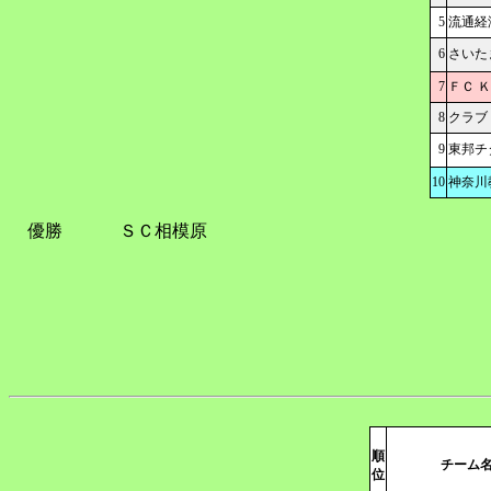
5
流通経
6
さいた
7
ＦＣ 
8
クラブ
9
東邦チ
10
神奈川
優勝
ＳＣ相模原
順
チーム
位