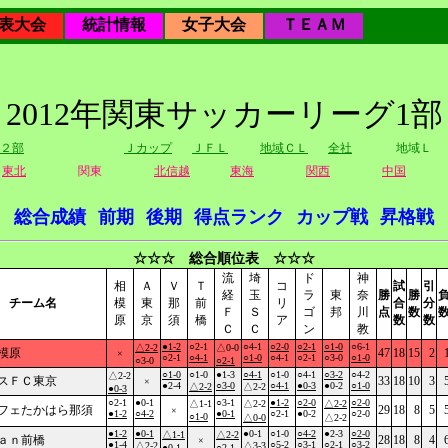
表大会
統計情報
女子大会
ＴＥＡＭ
2012年関東サッカーリーグ1部
２部
Ｊカップ
ＪＦＬ
地域ＣＬ
全社
地域Ｌ
東北
関東
北信越
東海
関西
中国
総合成績
前期
後期
得点ランク
カップ戦
昇格戦
☆☆☆ 総合順位表 ☆☆☆
流
埼
ド
神
相
Ａ
Ｖ
Ｔ
コ
試
引
経
玉
ラ
東
奈
勝
勝
チーム名
模
東
那
前
リ
合
分
Ｆ
Ｓ
ゴ
邦
川
点
数
原
京
須
橋
ア
数
数
Ｃ
Ｃ
ン
教
●1-2
○2-1
○4-1
○2-0
○2-1
○1-0
○6-1
△2-2
△0-0
模原
47
18
15
2
×
○2-1
○4-1
○1-0
○4-1
○2-1
○3-0
○1-0
○3-0
○2-1
○1-0
○1-0
●1-3
○4-1
○1-0
○4-1
○3-2
○4-2
△2-2
スＦＣ東京
33
18
10
3
×
●2-4
○3-0
○4-1
●0-3
●0-2
○1-0
△2-2
△2-2
●0-3
○2-1
●0-1
○3-1
●1-2
○2-0
○2-0
△1-1
△2-2
△2-2
フェたかはら那須
29
18
8
5
×
●1-2
○4-2
●0-1
○2-1
●0-2
○2-0
○1-0
△0-0
△2-2
●1-2
●0-1
●0-1
○1-0
○4-2
●2-3
○2-0
△1-1
△2-2
ａｎ前橋
28
18
8
4
×
●1-4
○5-2
○3-1
○2-1
○3-2
△2-2
△3-3
●0-1
○2-1