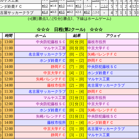
ルヤス工業
6
7
1
3
3
9
1
×
●0-2
●1-4
●0-3
○4-1
●0-2
ンダ鈴鹿ＦＣ
△5-5
△2-2
5
7
1
2
4
12
1
×
●1-4
●0-3
●0-5
●0-2
○2-1
●0-2
古屋サッカークラブ
△2-2
4
7
1
1
5
5
1
×
(○[勝]:勝点3,△[引分]:勝点1、下線はホームゲーム)
☆☆☆ 日程(第2クール) ☆☆☆
時間
ホーム
結果
アウェイ
)
13:00
中央防犯藤枝ＳＣ
[0] 分 [0]
藤枝市役所
)
11:00
マルヤス工業
[0] 分 [0]
中京大学ＦＣ
)
13:00
名古屋サッカークラブ
[0] － [5]
矢崎バレンテＦＣ
)
13:00
ホンダ鈴鹿ＦＣ
[0] － [2]
静岡ＦＣ
)
14:00
静岡ＦＣ
[7] － [0]
中央防犯藤枝ＳＣ
)
12:00
中京大学ＦＣ
[4] － [1]
ホンダ鈴鹿ＦＣ
)
12:00
矢崎バレンテＦＣ
[3] － [0]
マルヤス工業
)
14:00
藤枝市役所
[2] － [0]
名古屋サッカークラブ
)
11:30
名古屋サッカークラブ
[1] － [4]
静岡ＦＣ
)
14:00
マルヤス工業
[1] 分 [1]
藤枝市役所
)
12:00
中央防犯藤枝ＳＣ
[1] 分 [1]
中京大学ＦＣ
)
13:00
ホンダ鈴鹿ＦＣ
[0] － [3]
矢崎バレンテＦＣ
)
12:00
矢崎バレンテＦＣ
[1] 分 [1]
中央防犯藤枝ＳＣ
)
14:00
藤枝市役所
[1] － [4]
ホンダ鈴鹿ＦＣ
)
12:00
中京大学ＦＣ
[3] － [0]
名古屋サッカークラブ
)
13:00
静岡ＦＣ
[3] － [1]
マルヤス工業