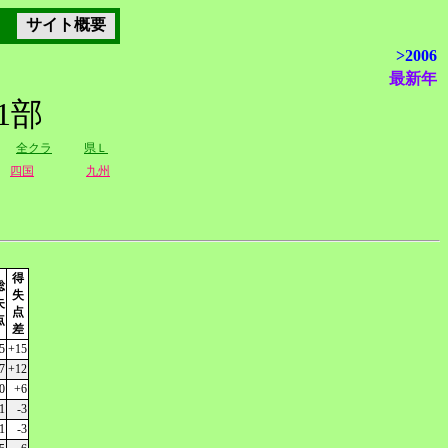
サイト概要
>2006
最新年
1部
全クラ
県Ｌ
四国
九州
得
総
失
失
点
点
差
5
+15
7
+12
0
+6
1
-3
1
-3