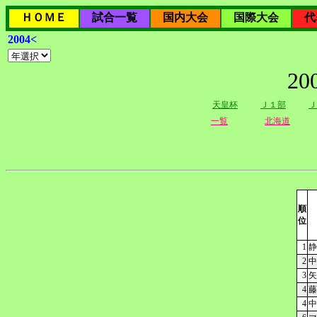
ＨＯＭＥ
試合一覧
国内大会
国際大会
代
2004<
2
天皇杯
Ｊ１部
Ｊ
一覧
北海道
順
位
1
静
2
中
3
矢
4
藤
4
中