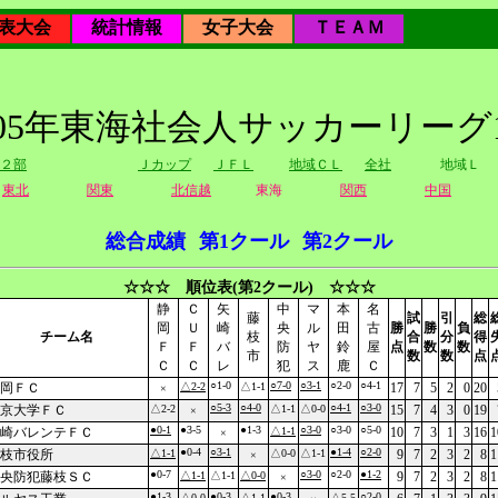
表大会
統計情報
女子大会
ＴＥＡＭ
005年東海社会人サッカーリーグ
２部
Ｊカップ
ＪＦＬ
地域ＣＬ
全社
地域Ｌ
東北
関東
北信越
東海
関西
中国
総合成績
第1クール
第2クール
☆☆☆ 順位表(第2クール) ☆☆☆
静
Ｃ
矢
中
マ
本
名
藤
試
引
総
岡
Ｕ
崎
央
ル
田
古
勝
勝
負
チーム名
枝
合
分
得
Ｆ
Ｆ
バ
防
ヤ
鈴
屋
点
数
数
市
数
数
点
Ｃ
Ｃ
レ
犯
ス
鹿
Ｃ
○1-0
○7-0
○3-1
○2-0
○4-1
岡ＦＣ
△2-2
△1-1
17
7
5
2
0
20
×
○5-3
○4-0
○4-1
○3-0
京大学ＦＣ
△2-2
△1-1
△0-0
15
7
4
3
0
19
×
●0-1
●3-5
●1-3
○3-0
○3-0
○5-0
崎バレンテＦＣ
△1-1
10
7
3
1
3
16
1
×
●0-4
○3-1
●1-4
○2-0
枝市役所
△1-1
△0-0
△1-1
9
7
2
3
2
8
1
×
●0-7
○3-0
○2-0
●1-2
央防犯藤枝ＳＣ
△1-1
△1-1
△0-0
9
7
2
3
2
8
1
×
●1-3
●0-3
●0-3
○2-0
△0-0
△1-1
△5-5