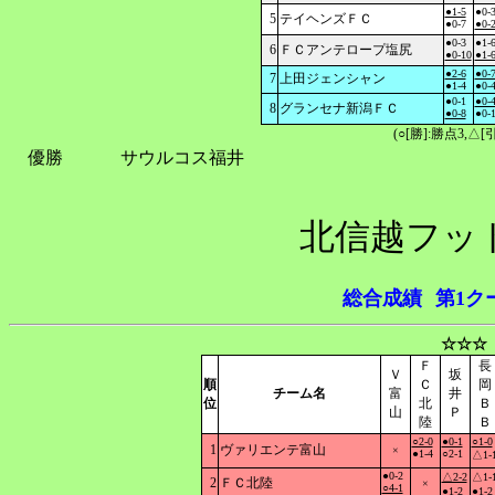
●1-5
●0-
5
テイヘンズＦＣ
●0-7
●0-
●0-3
●1-
6
ＦＣアンテロープ塩尻
●0-10
●1-
●2-6
●0-
7
上田ジェンシャン
●1-4
●0-
●0-1
●0-
8
グランセナ新潟ＦＣ
●0-8
●0-
(○[勝]:勝点3,
優勝
サウルコス福井
北信越フッ
総合成績
第1ク
☆☆☆
Ｆ
長
Ｖ
坂
順
Ｃ
岡
チーム名
富
井
位
北
Ｂ
山
Ｐ
陸
Ｂ
○2-0
●0-1
○1-0
1
ヴァリエンテ富山
×
●1-4
○2-1
△1-
●0-2
△2-2
△1-
2
ＦＣ北陸
×
○4-1
●1-2
●1-2