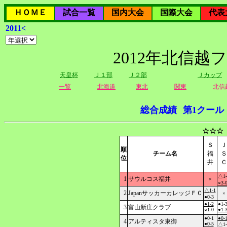
ＨＯＭＥ
試合一覧
国内大会
国際大会
代表
2011<
2012年北信越
天皇杯
Ｊ１部
Ｊ２部
Ｊカップ
一覧
北海道
東北
関東
北信
総合成績
第1クール
☆☆☆
Ｓ
Ｊ
順
チーム名
福
Ｓ
位
井
Ｃ
△1-
1
サウルコス福井
×
○3-
△1-1
2
JapanサッカーカレッジＦＣ
×
●0-3
●1-2
●1-
3
富山新庄クラブ
○1-0
●1-
●0-1
●0-
4
アルティスタ東御
●0-5
△1-