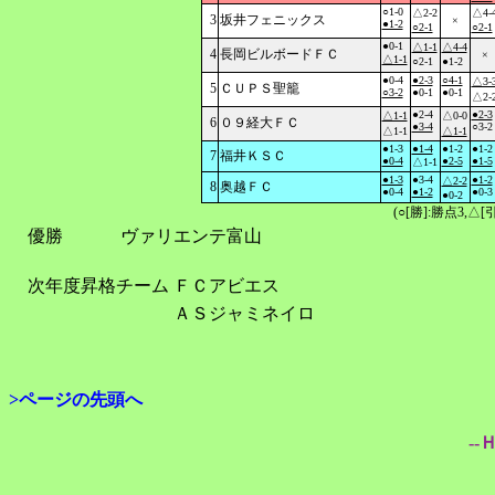
○1-0
△2-2
△4-
3
坂井フェニックス
×
●1-2
○2-1
○2-1
●0-1
△1-1
△4-4
4
長岡ビルボードＦＣ
×
△1-1
○2-1
●1-2
●0-4
●2-3
○4-1
△3-
5
ＣＵＰＳ聖籠
○3-2
●0-1
●0-1
△2-
●2-4
●2-3
△1-1
△0-0
6
０９経大ＦＣ
●3-4
○3-2
△1-1
△1-1
●1-3
●1-4
●1-2
●1-2
7
福井ＫＳＣ
●0-4
●2-5
●1-5
△1-1
●1-3
●3-4
●1-2
△2-2
8
奥越ＦＣ
●0-4
●1-2
●0-3
●0-2
(○[勝]:勝点3,
優勝
ヴァリエンテ富山
次年度昇格チーム
ＦＣアビエス
ＡＳジャミネイロ
>ページの先頭へ
--