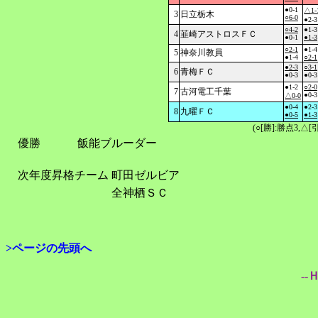
●0-1
△1-
3
日立栃木
○6-0
●2-3
○4-2
●1-3
4
韮崎アストロスＦＣ
●0-1
●1-3
○2-1
●1-4
5
神奈川教員
●1-4
○2-1
●2-3
○3-1
6
青梅ＦＣ
●0-3
●0-3
●1-2
○2-0
7
古河電工千葉
●0-3
△0-0
●0-4
●2-3
8
九曜ＦＣ
●0-5
●1-3
(○[勝]:勝点3,
優勝
飯能ブルーダー
次年度昇格チーム
町田ゼルビア
全神栖ＳＣ
>ページの先頭へ
--