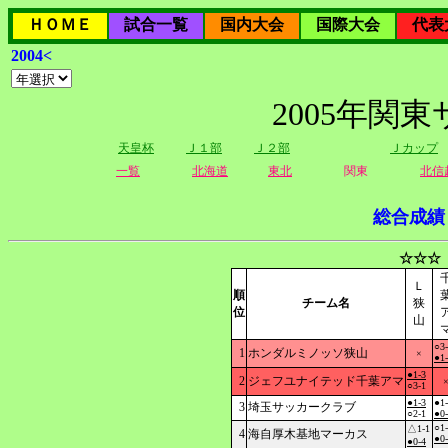
ＨＯＭＥ
試合一覧
国内大会
国際大会
代表
2004<
2005年関
天皇杯
Ｊ１部
Ｊ２部
Ｊカップ
一覧
北海道
東北
関東
北信
総合成績
☆☆☆
Ｌ
順
チーム名
狭
位
山
○3
1
ホンダルミノッソ狭山
×
●1
●1-3
2
ジェフユナイテッド千葉アマ
○3-1
●1-3
●1
3
埼玉サッカークラブ
○2-1
●0
○1
△1-1
4
海自厚木基地マーカス
●0
●0-4