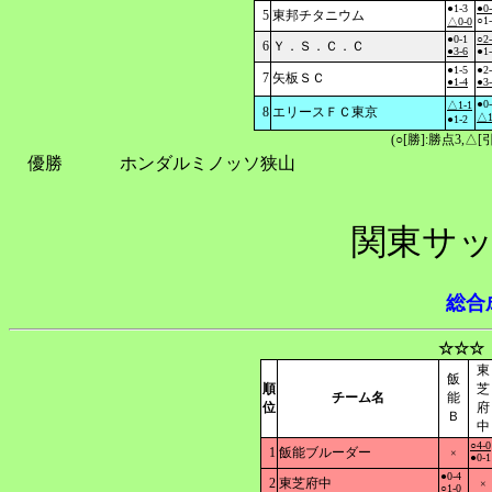
●1-3
●0
5
東邦チタニウム
○1
△0-0
●0-1
○2
6
Ｙ．Ｓ．Ｃ．Ｃ
●3-6
●1
●1-5
●2
7
矢板ＳＣ
●1-4
●3
●0
△1-1
8
エリースＦＣ東京
△1
●1-2
(○[勝]:勝点3,
優勝
ホンダルミノッソ狭山
関東サッ
総合
☆☆☆
東
飯
順
芝
チーム名
能
位
府
Ｂ
中
○4-0
1
飯能ブルーダー
×
●0-1
●0-4
2
東芝府中
×
○1-0