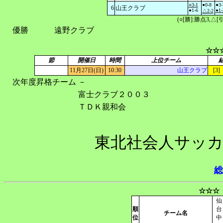
○3-1
●0-8
●3-
6
山王クラブ
●1-6
●1-
△2-2
(○[勝]:勝点3,
優勝
遠野クラブ
☆☆
節
開催日
時間
上位チーム
11月27日(日)
10:30
山王クラブ
[3] 
次年度昇格チーム
－
富士クラブ２００３
ＴＤＫ親和会
東北社会人サッカ
総
☆☆☆
仙
順
台
チーム名
位
中