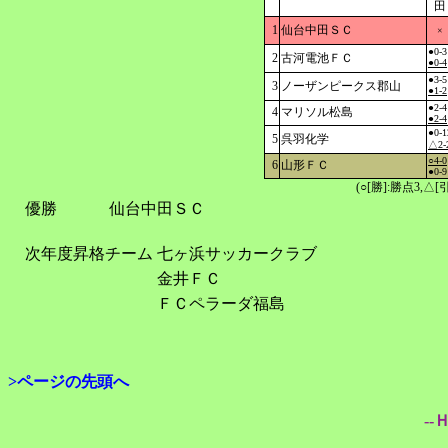
田
1
仙台中田ＳＣ
×
●0-3
2
古河電池ＦＣ
●0-4
●3-5
3
ノーザンピークス郡山
●1-2
●2-4
4
マリソル松島
●2-4
●0-1
5
呉羽化学
△2-
○4-0
6
山形ＦＣ
●0-9
(○[勝]:勝点3,
優勝
仙台中田ＳＣ
次年度昇格チーム
七ヶ浜サッカークラブ
金井ＦＣ
ＦＣペラーダ福島
>ページの先頭へ
--