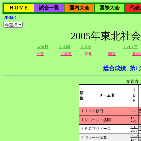
ＨＯＭＥ
試合一覧
国内大会
国際大会
代表
2004<
2005年東北社
天皇杯
Ｊ１部
Ｊ２部
Ｊカップ
一覧
北海道
東北
関東
北信
総合成績
第1
☆☆☆
Ｔ
順
チーム名
Ｄ
位
Ｋ
●
1
ＴＤＫ秋田
×
○
○2-1
1
グルージャ盛岡
●1-2
●
△1-1
3
ＦＣプリメーロ
●
●0-3
△2-2
△
4
ヴィーゼ塩竃
●0-4
●