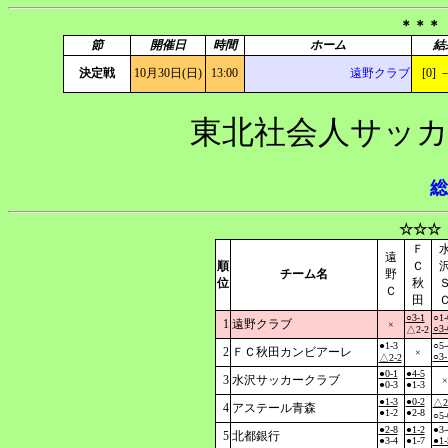
＊＊＊
節
開催日
時間
ホーム
結
決定戦
10月30日(日)
13:00
遠野クラブ
[0] －
東北社会人サッカ
総
☆☆☆
Ｆ
遠
順
Ｃ
チーム名
野
位
秋
Ｃ
田
○3-1
○1-
1
遠野クラブ
×
○3-
△2-2
●1-3
○5-
2
ＦＣ秋田カンビアーレ
×
○3-
△2-2
●0-1
●4-5
3
水沢サッカークラブ
×
●0-3
●1-3
●1-3
●0-2
△2
4
アステール青森
●1-2
●2-8
○5-
●2-8
●1-2
●3-
5
北都銀行
●3-4
●1-7
●1-