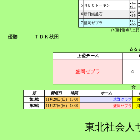
●1-4
●
5
ＮＥＣトーキン
●0-1
●
●0-1
●
6
新日鐵釜石
●2-5
●
●1-7
△
7
盛岡ゼブラ
●0-5
●
(○[勝]:勝点3,
優勝
ＴＤＫ秋田
☆☆
上位チーム
盛岡ゼブラ
４
☆ 
節
開催日
時間
ホーム
第1戦
11月20日(日)
13:00
遠野クラブ
[0
第2戦
11月27日(日)
13:00
盛岡ゼブラ
[3
東北社会人