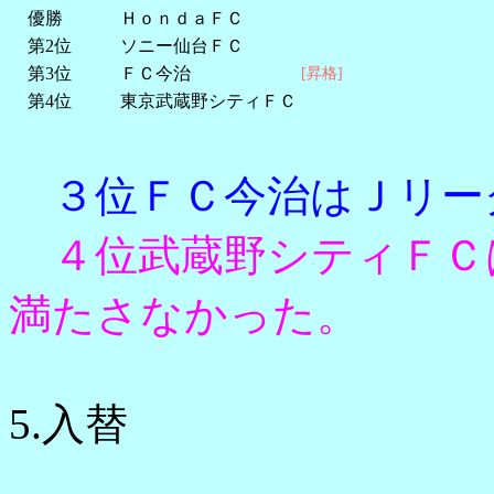
優勝
ＨｏｎｄａＦＣ
第2位
ソニー仙台ＦＣ
第3位
ＦＣ今治
[昇格]
第4位
東京武蔵野シティＦＣ
３位ＦＣ今治はＪリー
４位武蔵野シティＦＣ
満たさなかった。
5.入替