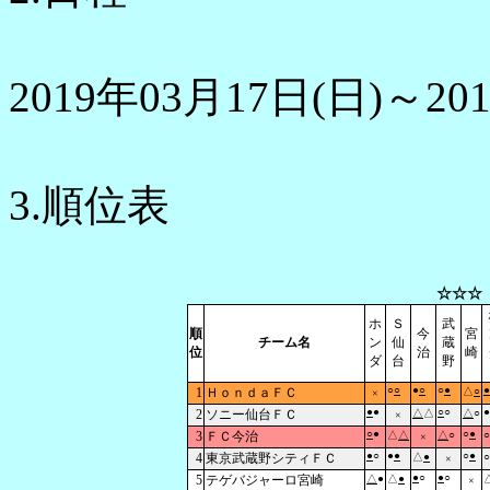
2019年03月17日(日)～20
3.順位表
☆☆☆
ホ
Ｓ
武
順
今
宮
チーム名
ン
仙
蔵
位
治
崎
ダ
台
野
○
○
●
○
○
●
●
1
ＨｏｎｄａＦＣ
△
○
×
●
●
○
○
●
2
ソニー仙台ＦＣ
△
△
△
○
×
○
●
○
●
3
ＦＣ今治
△
△
△
○
○
×
●
○
●
●
○
●
4
東京武蔵野シティＦＣ
△
●
○
×
●
○
●
○
5
テゲバジャーロ宮崎
△
●
△
●
×