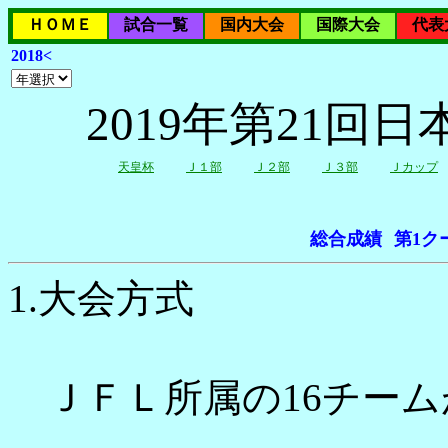
ＨＯＭＥ
試合一覧
国内大会
国際大会
代表
2018<
2019年第21
天皇杯
Ｊ１部
Ｊ２部
Ｊ３部
Ｊカップ
総合成績
第1ク
1.大会方式
ＪＦＬ所属の16チーム