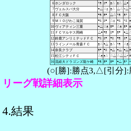
○
●
○
●
6
ホンダロック
●
△
●
△
△
●
○
7
ヴェルスパ大分
●
△
△
○
●
△
△
△
○
△
●
●
●
●
○
●
●
○
8
ＦＣ大阪
△
△
●
○
○
●
●
○
○
○
9
ＭＩＯびわこ滋賀
△
○
●
●
●
●
●
10
ヴィアティン三重
●
△
△
●
△
●
●
●
●
○
●
●
●
11
ＦＣマルヤス岡崎
△
●
●
△
●
○
○
●
●
○
●
●
○
●
12
鈴鹿アンリミテッドＦＣ
○
●
13
ラインメール青森ＦＣ
●
△
●
△
●
△
△
●
●
●
●
○
●
14
奈良クラブ
●
△
●
△
●
△
●
15
松江シティＦＣ
△
●
●
△
△
△
△
△
△
○
●
●
●
●
●
●
●
○
16
流経大ドラゴンズ龍ケ崎
●
△
○
(○[勝]:勝点3,△[引
リーグ戦詳細表示
4.結果