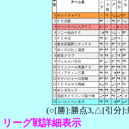
チーム名
ン
仙
位
大
戸
治
ダ
台
阪
○
○
○
○
1
ＨｏｎｄａＦＣ
○
△
△
○
×
●
●
●
●
○
○
2
ＦＣ大阪
○
△
×
○
○
3
ヴァンラーレ八戸ＦＣ
●
△
●
△
△
○
×
●
●
●
●
4
ソニー仙台ＦＣ
△
●
○
△
×
●
●
○
○
5
ＦＣ今治
●
△
△
●
×
●
●
○
○
●
●
○
○
○
●
6
東京武蔵野シティＦＣ
●
●
●
●
○
●
●
○
7
ＭＩＯびわこ滋賀
△
●
○
●
●
●
○
●
●
●
8
奈良クラブ
○
△
●
●
●
○
●
○
●
●
9
ヴェルスパ大分
△
△
●
●
●
●
●
●
●
●
○
●
10
ラインメール青森ＦＣ
●
●
●
○
●
●
11
ヴィアティン三重
△
●
●
△
●
●
●
○
●
●
●
●
○
●
12
テゲバジャーロ宮崎
●
○
○
●
●
○
13
ＦＣマルヤス岡崎
●
△
△
○
●
●
●
●
●
●
14
ホンダロック
●
△
△
△
●
●
●
●
15
流経大ドラゴンズ龍ケ崎
△
●
△
●
△
●
●
●
●
●
●
●
16
コバルトーレ女川
△
●
△
●
(○[勝]:勝点3,△[引
リーグ戦詳細表示