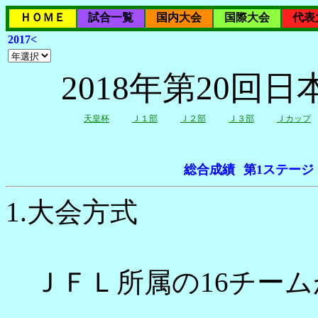
ＨＯＭＥ
試合一覧
国内大会
国際大会
代表
2017<
2018年第20
天皇杯
Ｊ１部
Ｊ２部
Ｊ３部
Ｊカップ
総合成績
第1ステージ
1.大会方式
ＪＦＬ所属の16チーム