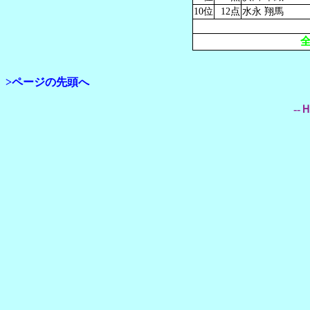
10位
12点
水永 翔馬
>ページの先頭へ
--