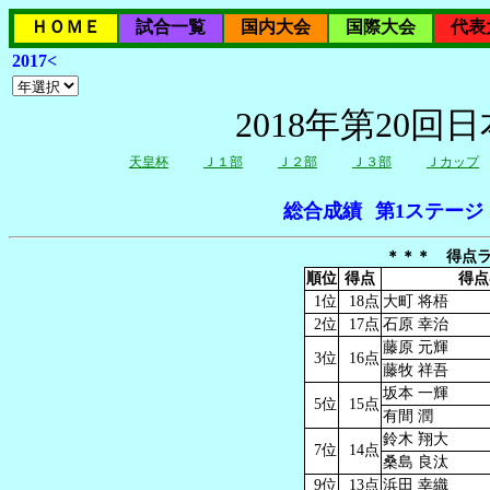
ＨＯＭＥ
試合一覧
国内大会
国際大会
代表
2017<
2018年第20
天皇杯
Ｊ１部
Ｊ２部
Ｊ３部
Ｊカップ
総合成績
第1ステージ
＊＊＊ 得点ラ
順位
得点
得点
1位
18点
大町 将梧
2位
17点
石原 幸治
藤原 元輝
3位
16点
藤牧 祥吾
坂本 一輝
5位
15点
有間 潤
鈴木 翔大
7位
14点
桑島 良汰
9位
13点
浜田 幸織