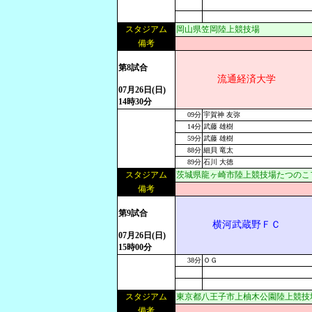
スタジアム
岡山県笠岡陸上競技場
備考
第8試合
流通経済大学
07月26日(日)
14時30分
09分
宇賀神 友弥
14分
武藤 雄樹
59分
武藤 雄樹
88分
細貝 竜太
89分
石川 大徳
スタジアム
茨城県龍ヶ崎市陸上競技場たつのこ
備考
第9試合
横河武蔵野ＦＣ
07月26日(日)
15時00分
38分
ＯＧ
スタジアム
東京都八王子市上柚木公園陸上競技
備考