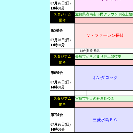
07月26日(日)
13時00分
スタジアム
滋賀県湖南市市民グラウンド陸上競
備考
第5試合
Ｖ・ファーレン長崎
07月26日(日)
13時00分
88分
川崎 元気
スタジアム
長崎市かきどまり陸上競技場
備考
第6試合
ホンダロック
07月26日(日)
14時00分
スタジアム
宮崎市生目の杜運動公園
備考
第7試合
三菱水島ＦＣ
07月26日(日)
14時00分