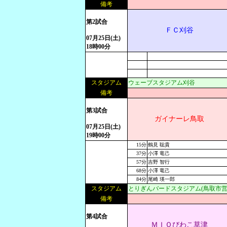
備考
第2試合
ＦＣ刈谷
07月25日(土)
18時00分
スタジアム
ウェーブスタジアム刈谷
備考
第3試合
ガイナーレ鳥取
07月25日(土)
19時00分
15分
鶴見 聡貴
37分
小澤 竜己
57分
吉野 智行
68分
小澤 竜己
84分
尾崎 瑛一郎
スタジアム
とりぎんバードスタジアム(鳥取市営
備考
第4試合
ＭＩＯびわこ草津