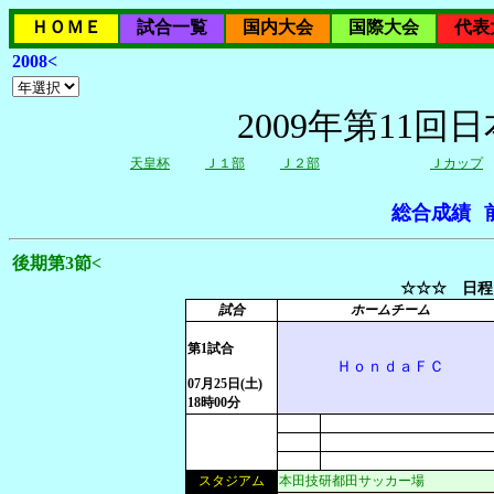
ＨＯＭＥ
試合一覧
国内大会
国際大会
代表
2008<
2009年第11
天皇杯
Ｊ１部
Ｊ２部
Ｊカップ
総合成績
後期第3節<
☆☆☆ 日程
試合
ホームチーム
第1試合
ＨｏｎｄａＦＣ
07月25日(土)
18時00分
スタジアム
本田技研都田サッカー場