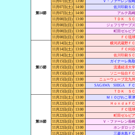
11月07日(土)
13:00
Ｖ・ファーレン長
11月07日(土)
14:00
佐川印刷Ｓ
第14節
11月07日(土)
14:00
アルテ高
11月08日(日)
13:00
ＴＤＫ Ｓ
11月08日(日)
13:00
ジェフリザーブ
11月08日(日)
13:00
町田ゼルビ
11月08日(日)
15:00
ＦＣ琉
11月14日(土)
13:00
横河武蔵野Ｆ
11月14日(土)
13:00
ＦＣ刈
11月14日(土)
13:00
佐川印刷Ｓ
11月15日(日)
13:00
ガイナーレ鳥
第15節
11月15日(日)
13:00
流通経済大
11月15日(日)
13:00
ソニー仙台Ｆ
11月15日(日)
13:00
ニューウェーブ北九
11月15日(日)
13:00
SAGAWA SHIGA Ｆ
11月15日(日)
13:00
ＴＤＫ Ｓ
11月21日(土)
13:00
ＭＩＯびわこ草
11月22日(日)
13:00
ＨｏｎｄａＦ
11月22日(日)
13:00
ＦＣ琉
11月22日(日)
13:00
町田ゼルビ
第16節
11月22日(日)
13:00
Ｖ・ファーレン長
11月22日(日)
13:00
ホンダロッ
11月22日(日)
14:00
三菱水島Ｆ