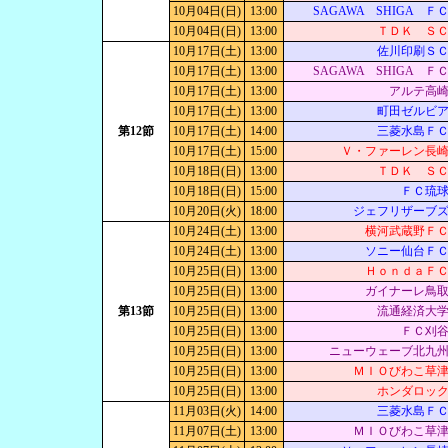
10月04日(日)
13:00
SAGAWA SHIGA Ｆ
10月04日(日)
13:00
ＴＤＫ Ｓ
10月17日(土)
13:00
佐川印刷Ｓ
10月17日(土)
13:00
SAGAWA SHIGA Ｆ
10月17日(土)
13:00
アルテ高
10月17日(土)
13:00
町田ゼルビ
第12節
10月17日(土)
14:00
三菱水島Ｆ
10月17日(土)
15:00
Ｖ・ファーレン長
10月18日(日)
13:00
ＴＤＫ Ｓ
10月18日(日)
15:00
ＦＣ琉
10月20日(火)
18:00
ジェフリザーブ
10月24日(土)
13:00
横河武蔵野Ｆ
10月24日(土)
13:00
ソニー仙台Ｆ
10月25日(日)
13:00
ＨｏｎｄａＦ
10月25日(日)
13:00
ガイナーレ鳥
第13節
10月25日(日)
13:00
流通経済大
10月25日(日)
13:00
ＦＣ刈
10月25日(日)
13:00
ニューウェーブ北九
10月25日(日)
13:00
ＭＩＯびわこ草
10月25日(日)
13:00
ホンダロッ
11月03日(火)
14:00
三菱水島Ｆ
11月07日(土)
13:00
ＭＩＯびわこ草