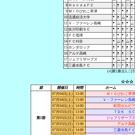
●
○
●
8
ＨｏｎｄａＦＣ
△
△
●
●
●
9
ＭＩＯびわこ草津
△
△
●
●
●
○
10
流通経済大学
△
●
●
●
11
Ｖ・ファーレン長崎
△
△
●
●
●
○
●
12
佐川印刷ＳＣ
○
●
●
○
○
13
ＦＣ琉球
●
●
●
14
ＦＣ刈谷
△
△
●
●
●
●
●
15
ホンダロック
●
●
●
●
16
アルテ高崎
△
●
●
●
17
ジェフリザーブズ
△
△
●
○
●
18
三菱水島ＦＣ
△
△
(○[勝]:勝点3,
☆☆☆
節
開催日
時間
ホーム
07月04日(土)
13:00
ＭＩＯびわこ草
07月04日(土)
13:00
Ｖ・ファーレン長
07月04日(土)
14:00
町田ゼルビ
07月05日(日)
13:00
ＴＤＫ Ｓ
第1節
07月05日(日)
13:00
ジェフリザーブ
07月05日(日)
13:00
アルテ高
07月05日(日)
14:00
三菱水島Ｆ