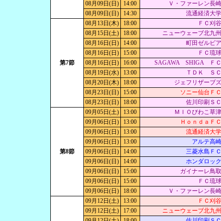
08月09日(日)
14:00
Ｖ・ファーレン長
08月09日(日)
14:30
流通経済大
08月13日(木)
18:00
ＦＣ刈
08月15日(土)
18:00
ニューウェーブ北九
08月16日(日)
14:00
町田ゼルビ
08月16日(日)
15:00
ＦＣ琉
第7節
08月16日(日)
16:00
SAGAWA SHIGA Ｆ
08月19日(水)
13:00
ＴＤＫ Ｓ
08月20日(木)
18:00
ジェフリザーブ
08月23日(日)
15:00
ソニー仙台Ｆ
08月23日(日)
18:00
佐川印刷Ｓ
09月05日(土)
13:00
ＭＩＯびわこ草
09月06日(日)
13:00
ＨｏｎｄａＦ
09月06日(日)
13:00
流通経済大
09月06日(日)
13:00
アルテ高
第8節
09月06日(日)
14:00
三菱水島Ｆ
09月06日(日)
14:00
ホンダロッ
09月06日(日)
15:00
ガイナーレ鳥
09月06日(日)
15:00
ＦＣ琉
09月06日(日)
18:00
Ｖ・ファーレン長
09月12日(土)
13:00
ＦＣ刈
09月12日(土)
17:00
ニューウェーブ北九
09月12日(土)
18:00
佐川印刷Ｓ