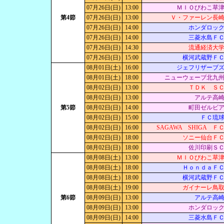
07月26日(日)
13:00
ＭＩＯびわこ草
第4節
07月26日(日)
13:00
Ｖ・ファーレン長
07月26日(日)
14:00
ホンダロッ
07月26日(日)
14:00
三菱水島Ｆ
07月26日(日)
14:30
流通経済大
07月26日(日)
15:00
横河武蔵野Ｆ
08月01日(土)
16:00
ジェフリザーブ
08月01日(土)
18:00
ニューウェーブ北九
08月02日(日)
13:00
ＴＤＫ Ｓ
08月02日(日)
13:00
アルテ高
第5節
08月02日(日)
14:00
町田ゼルビ
08月02日(日)
15:00
ＦＣ琉
08月02日(日)
16:00
SAGAWA SHIGA Ｆ
08月02日(日)
18:00
ソニー仙台Ｆ
08月02日(日)
18:00
佐川印刷Ｓ
08月08日(土)
13:00
ＭＩＯびわこ草
08月08日(土)
18:00
ＨｏｎｄａＦ
08月08日(土)
18:00
横河武蔵野Ｆ
08月08日(土)
19:00
ガイナーレ鳥
第6節
08月09日(日)
13:00
アルテ高
08月09日(日)
13:00
ホンダロッ
08月09日(日)
14:00
三菱水島Ｆ