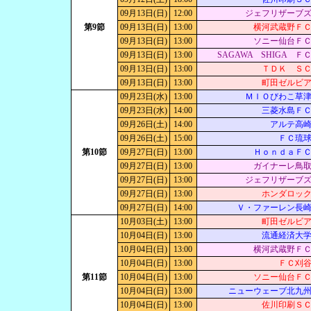
09月13日(日)
12:00
ジェフリザーブ
第9節
09月13日(日)
13:00
横河武蔵野Ｆ
09月13日(日)
13:00
ソニー仙台Ｆ
09月13日(日)
13:00
SAGAWA SHIGA Ｆ
09月13日(日)
13:00
ＴＤＫ Ｓ
09月13日(日)
13:00
町田ゼルビ
09月23日(水)
13:00
ＭＩＯびわこ草
09月23日(水)
14:00
三菱水島Ｆ
09月26日(土)
14:00
アルテ高
09月26日(土)
15:00
ＦＣ琉
第10節
09月27日(日)
13:00
ＨｏｎｄａＦ
09月27日(日)
13:00
ガイナーレ鳥
09月27日(日)
13:00
ジェフリザーブ
09月27日(日)
13:00
ホンダロッ
09月27日(日)
14:00
Ｖ・ファーレン長
10月03日(土)
13:00
町田ゼルビ
10月04日(日)
13:00
流通経済大
10月04日(日)
13:00
横河武蔵野Ｆ
10月04日(日)
13:00
ＦＣ刈
第11節
10月04日(日)
13:00
ソニー仙台Ｆ
10月04日(日)
13:00
ニューウェーブ北九
10月04日(日)
13:00
佐川印刷Ｓ