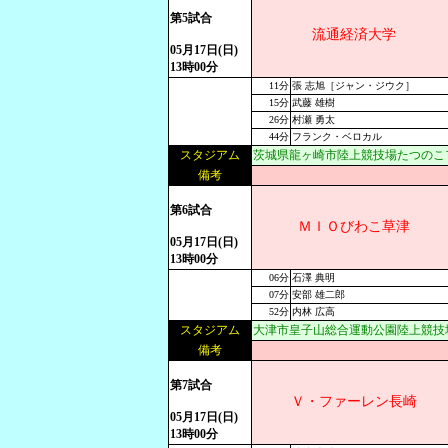
第5試合
流通経済大学
05月17日(日)
13時00分
11分
張 志旭［ジャン・ジウク］
15分
武藤 雄樹
26分
村瀬 勇太
44分
フランク・ベロカル
スタジアム
茨城県龍ヶ崎市陸上競技場たつのこ
備考
第6試合
ＭＩＯびわこ草津
05月17日(日)
13時00分
06分
石澤 典明
07分
安部 雄二郎
52分
内林 広高
スタジアム
大津市皇子山総合運動公園陸上競技
備考
第7試合
Ｖ・ファーレン長崎
05月17日(日)
13時00分