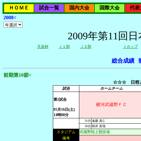
ＨＯＭＥ
試合一覧
国内大会
国際大会
代表
2008<
2009年第11
天皇杯
Ｊ１部
Ｊ２部
Ｊカップ
総合成績
前期第10節<
☆☆☆ 日程と
試合
ホームチーム
第1試合
横河武蔵野ＦＣ
05月16日(土)
14時00分
31分
遠藤 真仁
36分
桜井 直哉
スタジアム
武蔵野陸上競技場
備考