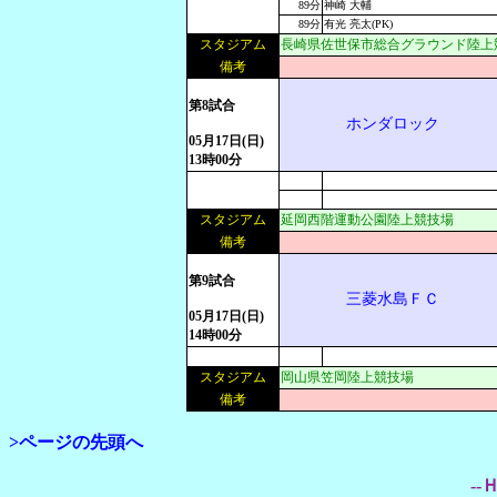
89分
神崎 大輔
89分
有光 亮太(PK)
スタジアム
長崎県佐世保市総合グラウンド陸上
備考
第8試合
ホンダロック
05月17日(日)
13時00分
スタジアム
延岡西階運動公園陸上競技場
備考
第9試合
三菱水島ＦＣ
05月17日(日)
14時00分
スタジアム
岡山県笠岡陸上競技場
備考
>ページの先頭へ
--