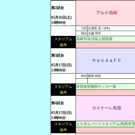
第2試合
アルテ高崎
05月16日(土)
14時00分
72分
久保田 圭一(PK)
88分
大越 崇司
スタジアム
高崎市浜川陸上競技場
備考
第3試合
ＨｏｎｄａＦＣ
05月17日(日)
13時00分
89分
新田 純也
スタジアム
本田技研都田サッカー場
備考
第4試合
ガイナーレ鳥取
05月17日(日)
13時00分
スタジアム
とりぎんバードスタジアム(鳥取市営
備考