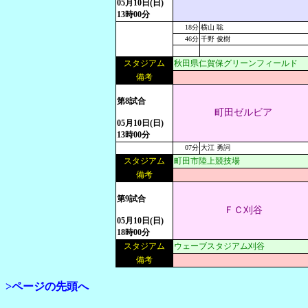
05月10日(日)
13時00分
18分
横山 聡
46分
千野 俊樹
スタジアム
秋田県仁賀保グリーンフィールド
備考
第8試合
町田ゼルビア
05月10日(日)
13時00分
07分
大江 勇詞
スタジアム
町田市陸上競技場
備考
第9試合
ＦＣ刈谷
05月10日(日)
18時00分
スタジアム
ウェーブスタジアム刈谷
備考
>ページの先頭へ