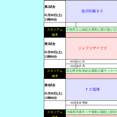
第2試合
佐川印刷ＳＣ
05月09日(土)
13時00分
スタジアム
京都府立山城総合運動公園太陽が丘
備考
第3試合
ジェフリザーブズ
05月09日(土)
13時00分
40分
出口 司
43分
金沢 亮
スタジアム
習志野市秋津総合運動公園サッカー
備考
第4試合
ＦＣ琉球
05月09日(土)
15時00分
44分
永井 秀樹
スタジアム
沖縄県沖縄市コザ運動公園陸上競技