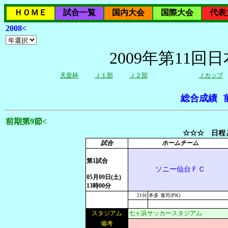
ＨＯＭＥ
試合一覧
国内大会
国際大会
代表
2008<
2009年第11
天皇杯
Ｊ１部
Ｊ２部
Ｊカップ
総合成績
前期第9節<
☆☆☆ 日程と
試合
ホームチーム
第1試合
ソニー仙台ＦＣ
05月09日(土)
13時00分
21分
本多 進司(PK)
スタジアム
七ヶ浜サッカースタジアム
備考