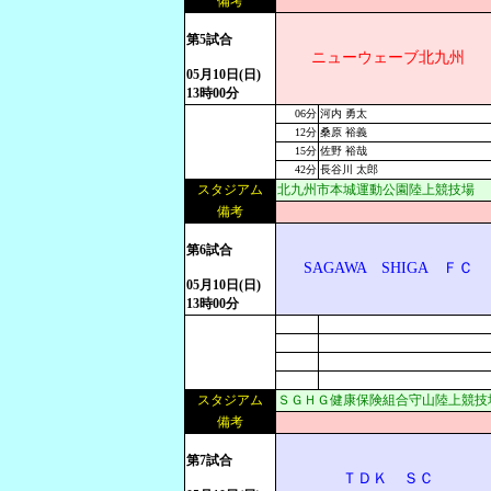
備考
第5試合
ニューウェーブ北九州
05月10日(日)
13時00分
06分
河内 勇太
12分
桑原 裕義
15分
佐野 裕哉
42分
長谷川 太郎
スタジアム
北九州市本城運動公園陸上競技場
備考
第6試合
SAGAWA SHIGA ＦＣ
05月10日(日)
13時00分
スタジアム
ＳＧＨＧ健康保険組合守山陸上競技
備考
第7試合
ＴＤＫ ＳＣ