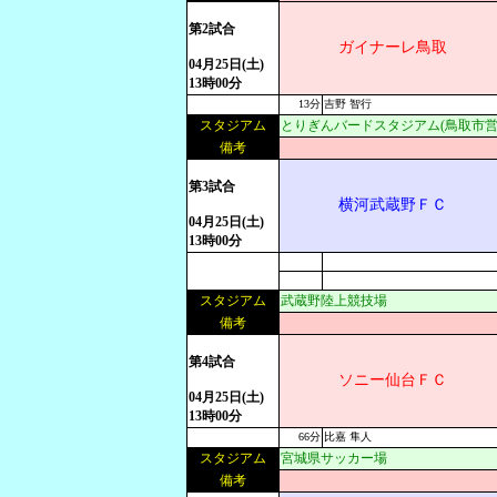
第2試合
ガイナーレ鳥取
04月25日(土)
13時00分
13分
吉野 智行
スタジアム
とりぎんバードスタジアム(鳥取市営
備考
第3試合
横河武蔵野ＦＣ
04月25日(土)
13時00分
スタジアム
武蔵野陸上競技場
備考
第4試合
ソニー仙台ＦＣ
04月25日(土)
13時00分
66分
比嘉 隼人
スタジアム
宮城県サッカー場
備考