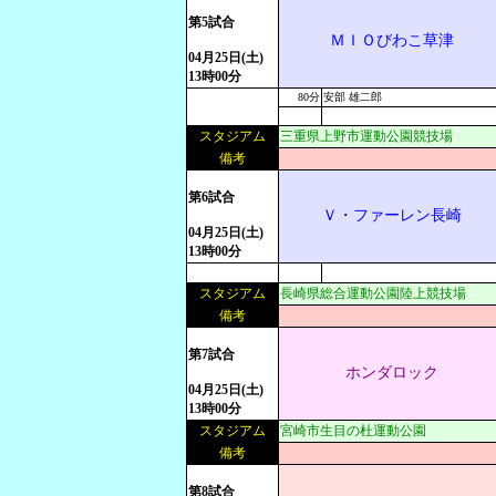
第5試合
ＭＩＯびわこ草津
04月25日(土)
13時00分
80分
安部 雄二郎
スタジアム
三重県上野市運動公園競技場
備考
第6試合
Ｖ・ファーレン長崎
04月25日(土)
13時00分
スタジアム
長崎県総合運動公園陸上競技場
備考
第7試合
ホンダロック
04月25日(土)
13時00分
スタジアム
宮崎市生目の杜運動公園
備考
第8試合