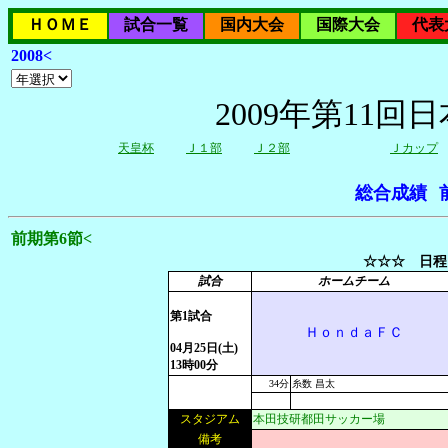
ＨＯＭＥ
試合一覧
国内大会
国際大会
代表
2008<
2009年第11
天皇杯
Ｊ１部
Ｊ２部
Ｊカップ
総合成績
前期第6節<
☆☆☆ 日程
試合
ホームチーム
第1試合
ＨｏｎｄａＦＣ
04月25日(土)
13時00分
34分
糸数 昌太
スタジアム
本田技研都田サッカー場
備考