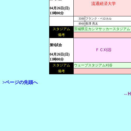
流通経済大学
04月26日(日)
13時00分
33分
フランク・ベロカル
89分
長澤 亮太
スタジアム
茨城県立カシマサッカースタジアム
備考
第9試合
ＦＣ刈谷
04月26日(日)
13時00分
スタジアム
ウェーブスタジアム刈谷
備考
>ページの先頭へ
--