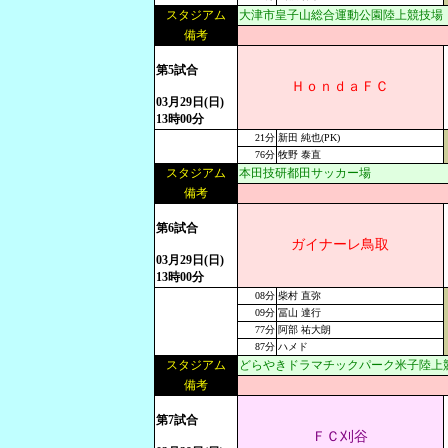
スタジアム
大津市皇子山総合運動公園陸上競技場
備考
第5試合
ＨｏｎｄａＦＣ
03月29日(日)
13時00分
21分
新田 純也(PK)
76分
牧野 泰直
スタジアム
本田技研都田サッカー場
備考
第6試合
ガイナーレ鳥取
03月29日(日)
13時00分
08分
柴村 直弥
09分
冨山 達行
77分
阿部 祐大朗
87分
ハメド
スタジアム
どらやきドラマチックパーク米子陸上競
備考
第7試合
ＦＣ刈谷