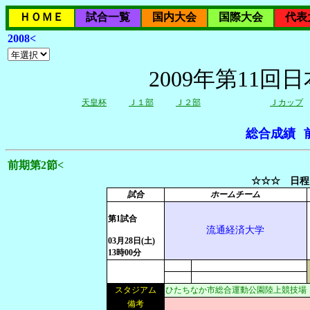
ＨＯＭＥ
試合一覧
国内大会
国際大会
代表
2008<
2009年第11
天皇杯
Ｊ１部
Ｊ２部
Ｊカップ
総合成績
前期第2節<
☆☆☆ 日程
試合
ホームチーム
第1試合
流通経済大学
03月28日(土)
13時00分
スタジアム
ひたちなか市総合運動公園陸上競技場
備考