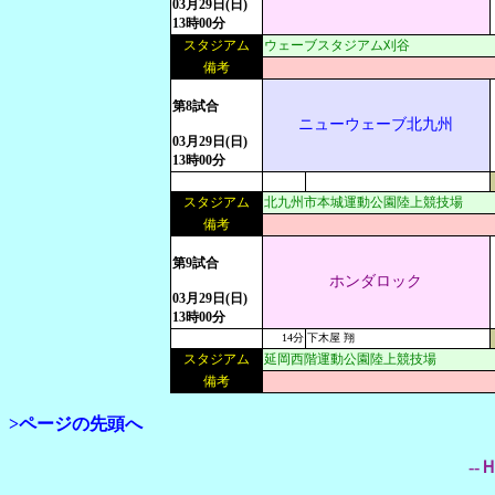
03月29日(日)
13時00分
スタジアム
ウェーブスタジアム刈谷
備考
第8試合
ニューウェーブ北九州
03月29日(日)
13時00分
スタジアム
北九州市本城運動公園陸上競技場
備考
第9試合
ホンダロック
03月29日(日)
13時00分
14分
下木屋 翔
スタジアム
延岡西階運動公園陸上競技場
備考
>ページの先頭へ
--