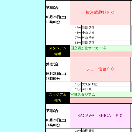
第2試合
横河武蔵野ＦＣ
03月28日(土)
13時00分
47分
岩田 啓佑
48分
小山 大樹
77分
村山 浩史
83分
岩田 啓佑
スタジアム
国立西が丘サッカー場
備考
第3試合
ソニー仙台ＦＣ
03月28日(土)
13時00分
15分
大久保 剛志
18分
澤口 泉
スタジアム
宮城スタジアム
備考
第4試合
SAGAWA SHIGA ＦＣ
03月28日(土)
14時00分
39分
山根 伸泉