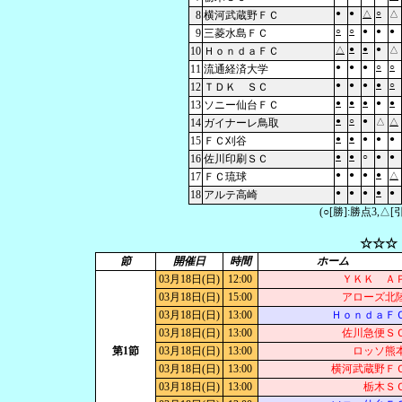
●
●
○
8
横河武蔵野ＦＣ
△
△
○
○
●
●
●
9
三菱水島ＦＣ
●
●
●
10
ＨｏｎｄａＦＣ
△
△
●
●
●
○
○
11
流通経済大学
●
●
●
●
○
12
ＴＤＫ ＳＣ
●
●
●
●
●
13
ソニー仙台ＦＣ
●
○
●
14
ガイナーレ鳥取
△
△
●
●
●
●
●
15
ＦＣ刈谷
●
●
○
●
●
16
佐川印刷ＳＣ
●
●
●
●
17
ＦＣ琉球
△
●
●
●
●
●
18
アルテ高崎
(○[勝]:勝点3,
☆☆☆
節
開催日
時間
ホーム
03月18日(日)
12:00
ＹＫＫ Ａ
03月18日(日)
15:00
アローズ北
03月18日(日)
13:00
ＨｏｎｄａＦ
03月18日(日)
13:00
佐川急便Ｓ
第1節
03月18日(日)
13:00
ロッソ熊
03月18日(日)
13:00
横河武蔵野Ｆ
03月18日(日)
13:00
栃木Ｓ