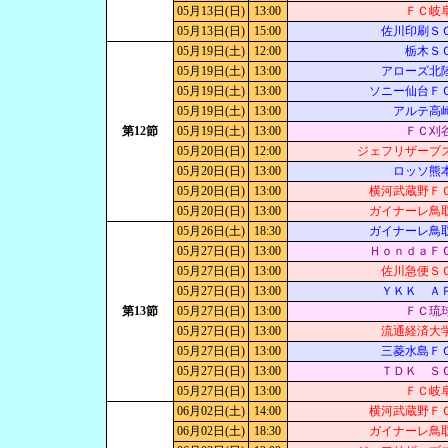
05月13日(日)
13:00
ＦＣ岐
05月13日(日)
15:00
佐川印刷Ｓ
05月19日(土)
12:00
栃木Ｓ
05月19日(土)
13:00
アローズ北
05月19日(土)
13:00
ソニー仙台Ｆ
05月19日(土)
13:00
アルテ高
第12節
05月19日(土)
13:00
ＦＣ刈
05月20日(日)
12:00
ジェフリザーブ
05月20日(日)
13:00
ロッソ熊
05月20日(日)
13:00
横河武蔵野Ｆ
05月20日(日)
13:00
ガイナーレ鳥
05月26日(土)
18:30
ガイナーレ鳥
05月27日(日)
13:00
ＨｏｎｄａＦ
05月27日(日)
13:00
佐川急便Ｓ
05月27日(日)
13:00
ＹＫＫ Ａ
第13節
05月27日(日)
13:00
ＦＣ琉
05月27日(日)
13:00
流通経済大
05月27日(日)
13:00
三菱水島Ｆ
05月27日(日)
13:00
ＴＤＫ Ｓ
05月27日(日)
13:00
ＦＣ岐
06月02日(土)
14:00
横河武蔵野Ｆ
06月02日(土)
18:30
ガイナーレ鳥