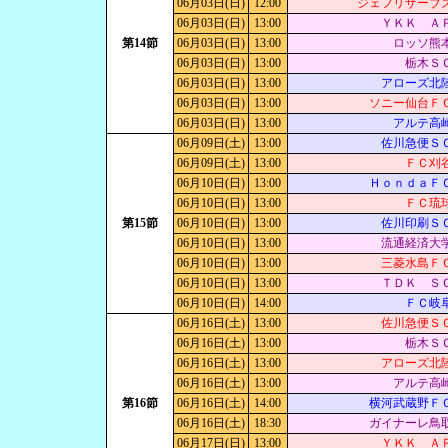
06月03日(日)
12:00
ジェフリザーブ
06月03日(日)
13:00
ＹＫＫ Ａ
第14節
06月03日(日)
13:00
ロッソ熊
06月03日(日)
13:00
栃木Ｓ
06月03日(日)
13:00
アローズ北
06月03日(日)
13:00
ソニー仙台Ｆ
06月03日(日)
13:00
アルテ高
06月09日(土)
13:00
佐川急便Ｓ
06月09日(土)
13:00
ＦＣ刈
06月10日(日)
13:00
ＨｏｎｄａＦ
06月10日(日)
13:00
ＦＣ琉
第15節
06月10日(日)
13:00
佐川印刷Ｓ
06月10日(日)
13:00
流通経済大
06月10日(日)
13:00
三菱水島Ｆ
06月10日(日)
13:00
ＴＤＫ Ｓ
06月10日(日)
14:00
ＦＣ岐
06月16日(土)
13:00
佐川急便Ｓ
06月16日(土)
13:00
栃木Ｓ
06月16日(土)
13:00
アローズ北
06月16日(土)
13:00
アルテ高
第16節
06月16日(土)
14:00
横河武蔵野Ｆ
06月16日(土)
18:30
ガイナーレ鳥
06月17日(日)
13:00
ＹＫＫ Ａ