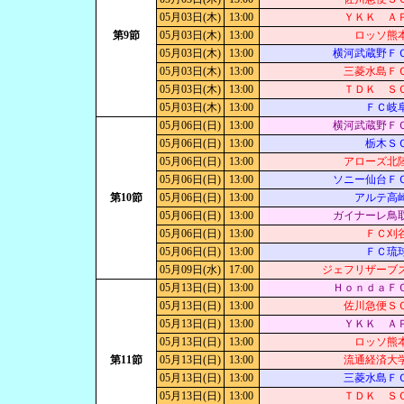
05月03日(木)
13:00
ＹＫＫ Ａ
第9節
05月03日(木)
13:00
ロッソ熊
05月03日(木)
13:00
横河武蔵野Ｆ
05月03日(木)
13:00
三菱水島Ｆ
05月03日(木)
13:00
ＴＤＫ Ｓ
05月03日(木)
13:00
ＦＣ岐
05月06日(日)
13:00
横河武蔵野Ｆ
05月06日(日)
13:00
栃木Ｓ
05月06日(日)
13:00
アローズ北
05月06日(日)
13:00
ソニー仙台Ｆ
第10節
05月06日(日)
13:00
アルテ高
05月06日(日)
13:00
ガイナーレ鳥
05月06日(日)
13:00
ＦＣ刈
05月06日(日)
13:00
ＦＣ琉
05月09日(水)
17:00
ジェフリザーブ
05月13日(日)
13:00
ＨｏｎｄａＦ
05月13日(日)
13:00
佐川急便Ｓ
05月13日(日)
13:00
ＹＫＫ Ａ
05月13日(日)
13:00
ロッソ熊
第11節
05月13日(日)
13:00
流通経済大
05月13日(日)
13:00
三菱水島Ｆ
05月13日(日)
13:00
ＴＤＫ Ｓ