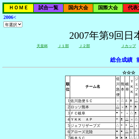
ＨＯＭＥ
試合一覧
国内大会
国際大会
代表
2006<
2007年第9回
天皇杯
Ｊ１部
Ｊ２部
Ｊカップ
総合成績
☆☆☆ 
佐
ジ
Ｙ
順
川
熊
岐
ェ
チーム名
Ｋ
位
急
本
阜
フ
Ｋ
便
Ｒ
○
●
1
佐川急便ＳＣ
△
△
×
●
○
●
2
ロッソ熊本
△
×
●
○
●
3
ＦＣ岐阜
△
×
○
●
4
ＹＫＫ ＡＰ
△
△
×
○
○
5
ジェフリザーブズ
△
△
×
●
●
○
○
6
アローズ北陸
△
●
●
●
7
栃木ＳＣ
△
△