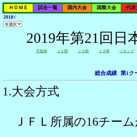
ＨＯＭＥ
試合一覧
国内大会
国際大会
代表
2018<
2019年第21
天皇杯
Ｊ１部
Ｊ２部
Ｊ３部
Ｊカップ
総合成績
第1ク
1.大会方式
ＪＦＬ所属の16チーム