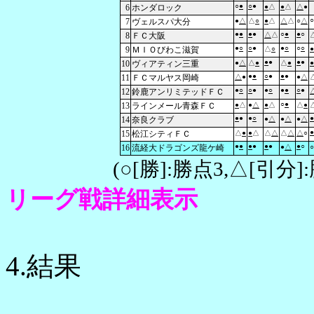
○
●
○
●
6
ホンダロック
●
△
●
△
△
●
○
7
ヴェルスパ大分
●
△
△
○
●
△
△
△
○
△
●
●
●
●
○
●
●
○
8
ＦＣ大阪
△
△
●
○
○
●
●
○
○
○
9
ＭＩＯびわこ滋賀
△
○
●
●
●
●
●
10
ヴィアティン三重
●
△
△
●
△
●
●
●
●
○
●
●
●
11
ＦＣマルヤス岡崎
△
●
●
△
●
○
○
●
●
○
●
●
○
●
12
鈴鹿アンリミテッドＦＣ
○
●
13
ラインメール青森ＦＣ
●
△
●
△
●
△
△
●
●
●
●
○
●
14
奈良クラブ
●
△
●
△
●
△
●
15
松江シティＦＣ
△
●
●
△
△
△
△
△
△
○
●
●
●
●
●
●
●
○
16
流経大ドラゴンズ龍ケ崎
●
△
○
(○[勝]:勝点3,△[引
リーグ戦詳細表示
4.結果