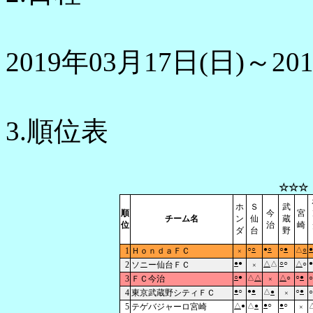
2019年03月17日(日)～20
3.順位表
☆☆☆
ホ
Ｓ
武
順
今
宮
チーム名
ン
仙
蔵
位
治
崎
ダ
台
野
○
○
●
○
○
●
●
1
ＨｏｎｄａＦＣ
△
○
×
●
●
○
○
●
2
ソニー仙台ＦＣ
△
△
△
○
×
○
●
○
●
3
ＦＣ今治
△
△
△
○
○
×
●
○
●
●
○
●
4
東京武蔵野シティＦＣ
△
●
○
×
●
○
●
○
5
テゲバジャーロ宮崎
△
●
△
●
×