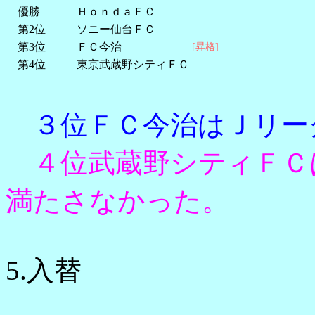
優勝
ＨｏｎｄａＦＣ
第2位
ソニー仙台ＦＣ
第3位
ＦＣ今治
[昇格]
第4位
東京武蔵野シティＦＣ
３位ＦＣ今治はＪリー
４位武蔵野シティＦＣ
満たさなかった。
5.入替