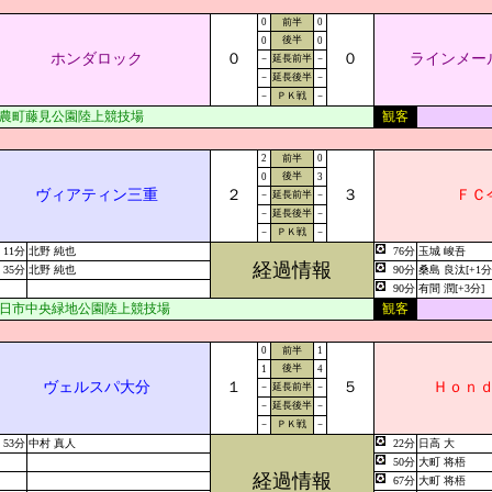
0
前半
0
後半
0
0
ホンダロック
０
０
ラインメー
－
延長前半
－
－
延長後半
－
－
ＰＫ戦
－
農町藤見公園陸上競技場
観客
2
前半
0
後半
0
3
ヴィアティン三重
２
３
ＦＣ
－
延長前半
－
－
延長後半
－
－
ＰＫ戦
－
11分
北野 純也
76分
玉城 峻吾
経過情報
35分
北野 純也
90分
桑島 良汰[+1分
90分
有間 潤[+3分]
日市中央緑地公園陸上競技場
観客
0
前半
1
後半
1
4
ヴェルスパ大分
１
５
Ｈｏｎ
－
延長前半
－
－
延長後半
－
－
ＰＫ戦
－
53分
中村 真人
22分
日高 大
50分
大町 将梧
経過情報
67分
大町 将梧