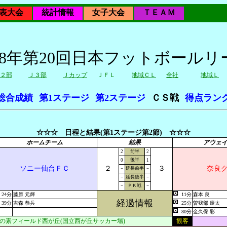
表大会
統計情報
女子大会
ＴＥＡＭ
018年第20回日本フットボールリ
２部
Ｊ３部
Ｊカップ
ＪＦＬ
地域ＣＬ
全社
地域Ｌ
総合成績
第1ステージ
第2ステージ
ＣＳ戦
得点ラン
☆☆☆ 日程と結果(第1ステージ第2節) ☆☆☆
ホームチーム
結果
アウェ
2
前半
2
後半
0
1
ソニー仙台ＦＣ
２
３
奈良
－
延長前半
－
－
延長後半
－
－
ＰＫ戦
－
24分
藤原 元輝
11分
森本 良
経過情報
39分
吉森 恭兵
25分
曽我部 慶太
80分
金久保 彩
の素フィールド西が丘(国立西が丘サッカー場)
観客