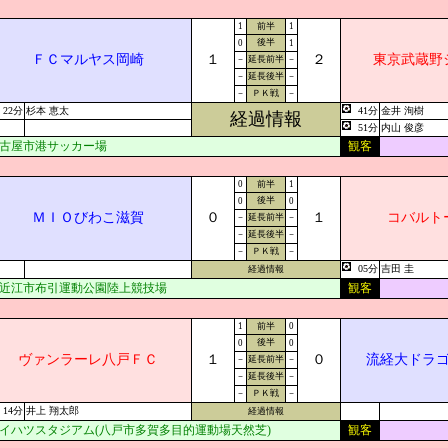
1
前半
1
後半
0
1
ＦＣマルヤス岡崎
１
２
東京武蔵野
－
延長前半
－
－
延長後半
－
－
ＰＫ戦
－
22分
杉本 恵太
41分
金井 洵樹
経過情報
51分
内山 俊彦
古屋市港サッカー場
観客
0
前半
1
後半
0
0
ＭＩＯびわこ滋賀
０
１
コバルト
－
延長前半
－
－
延長後半
－
－
ＰＫ戦
－
05分
吉田 圭
経過情報
近江市布引運動公園陸上競技場
観客
1
前半
0
後半
0
0
ヴァンラーレ八戸ＦＣ
１
０
流経大ドラ
－
延長前半
－
－
延長後半
－
－
ＰＫ戦
－
14分
井上 翔太郎
経過情報
イハツスタジアム(八戸市多賀多目的運動場天然芝)
観客