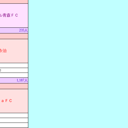
ル青森ＦＣ
235人
今治
]
1,187人
ｄａＦＣ