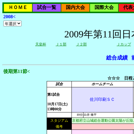
ＨＯＭＥ
試合一覧
国内大会
国際大会
代表
2008<
2009年第11
天皇杯
Ｊ１部
Ｊ２部
Ｊカップ
総合成績
後期第11節<
☆☆☆ 日程と
試合
ホームチーム
第1試合
佐川印刷ＳＣ
10月17日(土)
13時00分
89分
白井 脩平
スタジアム
京都府立山城総合運動公園太陽が丘陸
備考