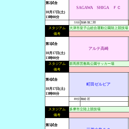
第2試合
SAGAWA SHIGA ＦＣ
10月17日(土)
13時00分
53分
加納 慎二郎
スタジアム
大津市皇子山総合運動公園陸上競技場
備考
第3試合
アルテ高崎
10月17日(土)
13時00分
スタジアム
群馬県営敷島公園サッカー場
備考
第4試合
町田ゼルビア
10月17日(土)
13時00分
89分
御給 匠
スタジアム
多摩市立陸上競技場
備考
第5試合