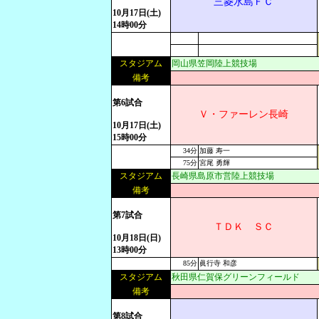
三菱水島ＦＣ
10月17日(土)
14時00分
スタジアム
岡山県笠岡陸上競技場
備考
第6試合
Ｖ・ファーレン長崎
10月17日(土)
15時00分
34分
加藤 寿一
75分
宮尾 勇輝
スタジアム
長崎県島原市営陸上競技場
備考
第7試合
ＴＤＫ ＳＣ
10月18日(日)
13時00分
85分
眞行寺 和彦
スタジアム
秋田県仁賀保グリーンフィールド
備考
第8試合