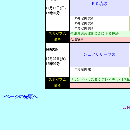
ＦＣ琉球
10月18日(日)
15時00分
22分
松田 英樹
22分
松田 英樹
22分
松田 英樹
スタジアム
沖縄県総合運動公園陸上競技場
備考
会場変更
第9試合
ジェフリザーブズ
10月20日(火)
18時00分
79分
福田 建
スタジアム
サウンドハウスＳＣプレイテック[ス]
備考
>ページの先頭へ
--