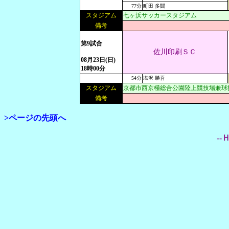
77分
町田 多聞
スタジアム
七ヶ浜サッカースタジアム
備考
第9試合
佐川印刷ＳＣ
08月23日(日)
18時00分
54分
塩沢 勝吾
スタジアム
京都市西京極総合公園陸上競技場兼球
備考
>ページの先頭へ
--