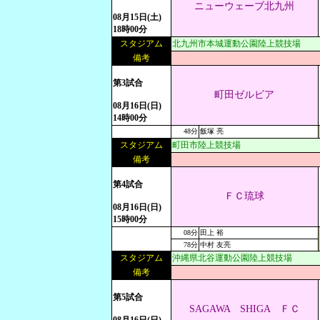
ニューウェーブ北九州
08月15日(土)
18時00分
スタジアム
北九州市本城運動公園陸上競技場
備考
第3試合
町田ゼルビア
08月16日(日)
14時00分
48分
飯塚 亮
スタジアム
町田市陸上競技場
備考
第4試合
ＦＣ琉球
08月16日(日)
15時00分
08分
田上 裕
78分
中村 友亮
スタジアム
沖縄県北谷運動公園陸上競技場
備考
第5試合
SAGAWA SHIGA ＦＣ