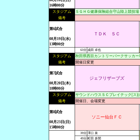
08月16日(日)
16時00分
スタジアム
ＳＧＨＧ健康保険組合守山陸上競技場
備考
第6試合
ＴＤＫ ＳＣ
08月19日(水)
13時00分
63分
成田 卓也
スタジアム
秋田県西目カントリーパークサッカー
備考
開催日変更
第7試合
ジェフリザーブズ
08月20日(木)
18時00分
スタジアム
サウンドハウスＳＣプレイテック[ス]
備考
開催日、会場変更
第8試合
ソニー仙台ＦＣ
08月23日(日)
15時00分
39分
澤口 泉
49分
町田 多聞