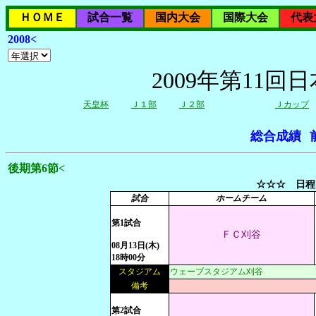
ＨＯＭＥ
試合一覧
国内大会
国際大会
代表
2008<
2009年第11
天皇杯
Ｊ１部
Ｊ２部
Ｊカップ
総合成績
後期第6節<
☆☆☆ 日程
試合
ホームチーム
第1試合
ＦＣ刈谷
08月13日(木)
18時00分
スタジアム
ウェーブスタジアム刈谷
備考
第2試合